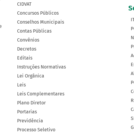
CIDVAT
S
Concursos Públicos
I
Conselhos Municipais
e
P
Contas Públicas
N
Convênios
P
Decretos
A
Editais
E
Instruções Normativas
A
Lei Orgânica
P
Leis
C
Leis Complementares
R
Plano Diretor
C
Portarias
S
Previdência
G
Processo Seletivo