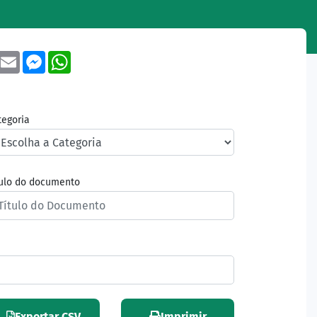
book
Twitter
Email
Messenger
WhatsApp
tegoria
tulo do documento
Exportar CSV
Imprimir