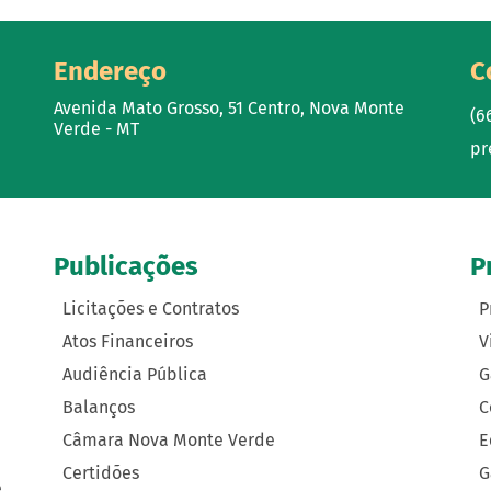
Endereço
C
Avenida Mato Grosso, 51 Centro, Nova Monte
(6
Verde - MT
pr
Publicações
P
Licitações e Contratos
P
Atos Financeiros
V
Audiência Pública
G
Balanços
C
Câmara Nova Monte Verde
E
Certidões
G
e