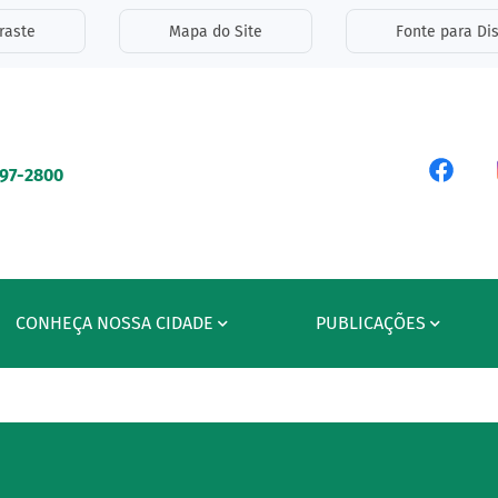
inks de acessibilidade
raste
Mapa do Site
Fonte para Dis
ipal
Acess
597-2800
CONHEÇA NOSSA CIDADE
PUBLICAÇÕES