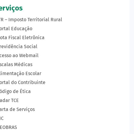
erviços
TR – Imposto Territorial Rural
ortal Educação
ota Fiscal Eletrônica
revidência Social
cesso ao Webmail
scalas Médicas
limentação Escolar
ortal do Contribuinte
ódigo de Ética
adar TCE
arta de Serviços
IC
EOBRAS