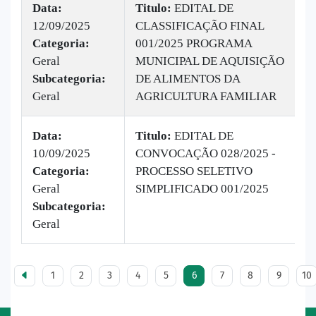
Data:
Titulo:
EDITAL DE
12/09/2025
CLASSIFICAÇÃO FINAL
|
Categoria:
001/2025 PROGRAMA
B
Geral
MUNICIPAL DE AQUISIÇÃO
v
Subcategoria:
DE ALIMENTOS DA
Geral
AGRICULTURA FAMILIAR
Data:
Titulo:
EDITAL DE
10/09/2025
CONVOCAÇÃO 028/2025 -
|
Categoria:
PROCESSO SELETIVO
B
Geral
SIMPLIFICADO 001/2025
v
Subcategoria:
Geral
1
2
3
4
5
6
7
8
9
10