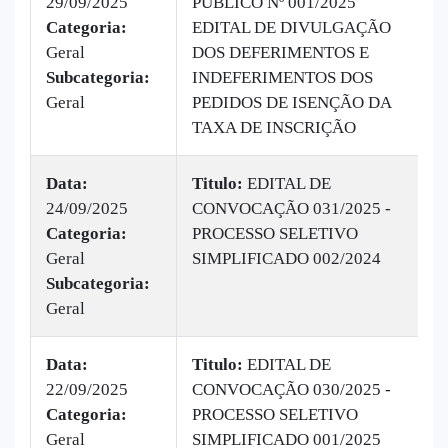
29/09/2025
PÚBLICO Nº 001/2025
|
Categoria:
EDITAL DE DIVULGAÇÃO
B
Geral
DOS DEFERIMENTOS E
2
Subcategoria:
INDEFERIMENTOS DOS
Geral
PEDIDOS DE ISENÇÃO DA
TAXA DE INSCRIÇÃO
Data:
Titulo:
EDITAL DE
24/09/2025
CONVOCAÇÃO 031/2025 -
|
Categoria:
PROCESSO SELETIVO
B
Geral
SIMPLIFICADO 002/2024
1
Subcategoria:
Geral
Data:
Titulo:
EDITAL DE
22/09/2025
CONVOCAÇÃO 030/2025 -
|
Categoria:
PROCESSO SELETIVO
B
Geral
SIMPLIFICADO 001/2025
v