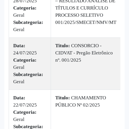
28/07/2025
– RESULTADO ANÁLISE DE
|
Categoria:
TÍTULOS E CURRÍCULO
B
Geral
PROCESSO SELETIVO
v
Subcategoria:
001/2025/SMECET/NMV/MT
Geral
Data:
Titulo:
CONSORCIO -
24/07/2025
CIDVAT - Pregão Eletrônico
|
Categoria:
nº. 001/2025
Geral
B
Subcategoria:
v
Geral
Data:
Titulo:
CHAMAMENTO
22/07/2025
PÚBLICO Nº 02/2025
|
Categoria:
B
Geral
v
Subcategoria: