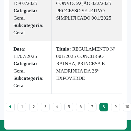
15/07/2025
CONVOCAÇÃO 022/2025
|
Categoria:
PROCESSO SELETIVO
B
Geral
SIMPLIFICADO 001/2025
1
Subcategoria:
Geral
Data:
Titulo:
REGULAMENTO Nº
11/07/2025
001/2025 CONCURSO
|
Categoria:
RAINHA, PRINCESA E
B
Geral
MADRINHA DA 26ª
v
Subcategoria:
EXPOVERDE
Geral
1
2
3
4
5
6
7
8
9
10