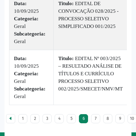
Data:
Titulo:
EDITAL DE
10/09/2025
CONVOCAÇÃO 028/2025 -
|
Categoria:
PROCESSO SELETIVO
B
Geral
SIMPLIFICADO 001/2025
v
Subcategoria:
Geral
Data:
Titulo:
EDITAL Nº 003/2025
10/09/2025
– RESULTADO ANÁLISE DE
|
Categoria:
TÍTULOS E CURRÍCULO
B
Geral
PROCESSO SELETIVO
v
Subcategoria:
002/2025/SMECET/NMV/MT
Geral
1
2
3
4
5
6
7
8
9
10