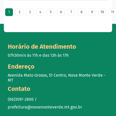
1
2
3
4
5
6
7
8
9
10
11
Horário de Atendimento
07h30min às 11h e das 13h às 17h
Endereço
Avenida Mato Grosso, 51 Centro, Nova Monte Verde -
MT
Contato
(66)3597-2800 /
prefeitura@novamonteverde.mt.gov.br