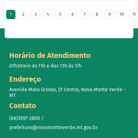
1
2
3
4
5
6
7
8
9
10
11
Horário de Atendimento
07h30min às 11h e das 13h às 17h
Endereço
Avenida Mato Grosso, 51 Centro, Nova Monte Verde -
MT
Contato
(66)3597-2800 /
prefeitura@novamonteverde.mt.gov.br