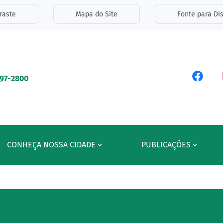
inks de acessibilidade
raste
Mapa do Site
Fonte para Dis
ipal
Acess
597-2800
CONHEÇA NOSSA CIDADE
PUBLICAÇÕES