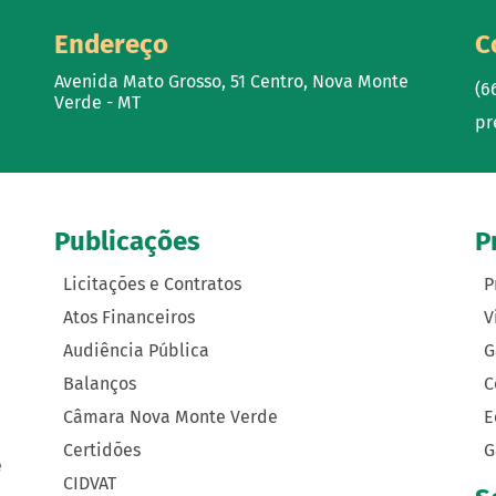
Endereço
C
Avenida Mato Grosso, 51 Centro, Nova Monte
(6
Verde - MT
pr
Publicações
P
Licitações e Contratos
P
Atos Financeiros
V
Audiência Pública
G
Balanços
C
Câmara Nova Monte Verde
E
Certidões
G
e
CIDVAT