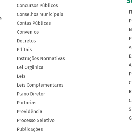
S
Concursos Públicos
I
Conselhos Municipais
e
P
Contas Públicas
N
Convênios
P
Decretos
A
Editais
E
Instruções Normativas
A
Lei Orgânica
P
Leis
C
Leis Complementares
R
Plano Diretor
C
Portarias
S
Previdência
G
Processo Seletivo
Publicações