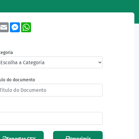
book
Twitter
Email
Messenger
WhatsApp
tegoria
tulo do documento
Exportar CSV
Imprimir