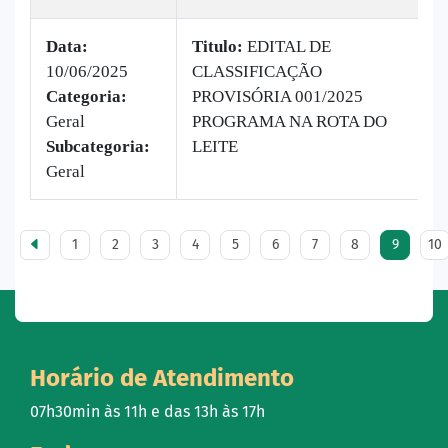
Data:
Titulo:
EDITAL DE
10/06/2025
CLASSIFICAÇÃO
|
Categoria:
PROVISÓRIA 001/2025
B
Geral
PROGRAMA NA ROTA DO
v
Subcategoria:
LEITE
Geral
1
2
3
4
5
6
7
8
9
10
Horário de Atendimento
07h30min às 11h e das 13h às 17h