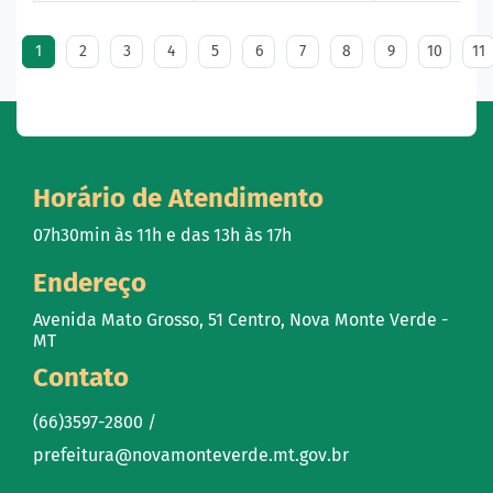
1
2
3
4
5
6
7
8
9
10
11
Horário de Atendimento
07h30min às 11h e das 13h às 17h
Endereço
Avenida Mato Grosso, 51 Centro, Nova Monte Verde -
MT
Contato
(66)3597-2800 /
prefeitura@novamonteverde.mt.gov.br