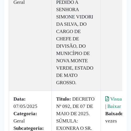
Geral
PEDIDO A
SENHORA
SIMONE VIDORI
DA SILVA, DO
CARGO DE
CHEFE DE
DIVISÃO, DO
MUNICÍPIO DE
NOVA MONTE
VERDE, ESTADO
DE MATO
GROSSO.
Data:
Titulo:
DECRETO
Visualiza
07/05/2025
Nº 092, DE 07 DE
|
Baixar
Categoria:
MAIO DE 2025.
Baixado:
11
Geral
SÚMULA:
vezes
Subcategoria:
EXONERA O SR.