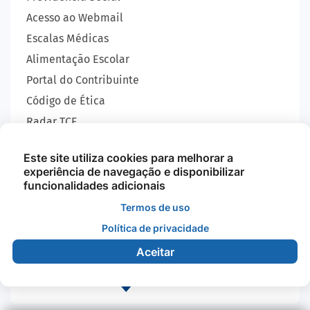
Acesso ao Webmail
Escalas Médicas
Alimentação Escolar
Portal do Contribuinte
Código de Ética
Radar TCE
Carta de Serviços
Este site utiliza cookies para melhorar a
SIC
experiência de navegação e disponibilizar
GEOBRAS
funcionalidades adicionais
Termos de uso
Política de privacidade
Todos os Direitos Reservados - Prefeitura Municipal
de Nova Monte Verde - 2026
Aceitar