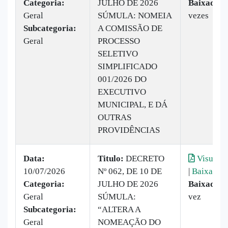
Categoria:
JULHO DE 2026
Baixado:
1
Geral
SÚMULA: NOMEIA
vezes
Subcategoria:
A COMISSÃO DE
Geral
PROCESSO
SELETIVO
SIMPLIFICADO
001/2026 DO
EXECUTIVO
MUNICIPAL, E DÁ
OUTRAS
PROVIDÊNCIAS
Data:
Titulo:
DECRETO
Visualiz
10/07/2026
Nº 062, DE 10 DE
|
Baixar
Categoria:
JULHO DE 2026
Baixado:
Geral
SÚMULA:
vez
Subcategoria:
“ALTERA A
Geral
NOMEAÇÃO DO