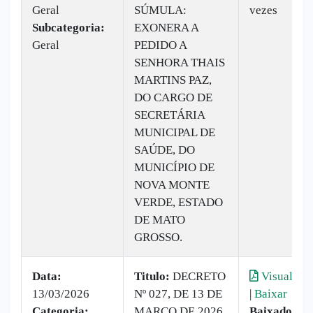
Geral
SÚMULA:
vezes
Subcategoria:
EXONERA A
Geral
PEDIDO A
SENHORA THAIS
MARTINS PAZ,
DO CARGO DE
SECRETÁRIA
MUNICIPAL DE
SAÚDE, DO
MUNICÍPIO DE
NOVA MONTE
VERDE, ESTADO
DE MATO
GROSSO.
Data:
Titulo:
DECRETO
Visualizar
13/03/2026
Nº 027, DE 13 DE
|
Baixar
Categoria:
MARÇO DE 2026
Baixado:
8