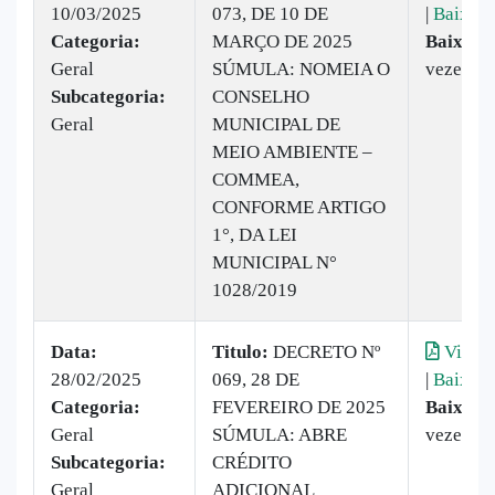
10/03/2025
073, DE 10 DE
|
Baixar
Categoria:
MARÇO DE 2025
Baixado
Geral
SÚMULA: NOMEIA O
vezes
Subcategoria:
CONSELHO
Geral
MUNICIPAL DE
MEIO AMBIENTE –
COMMEA,
CONFORME ARTIGO
1°, DA LEI
MUNICIPAL N°
1028/2019
Data:
Titulo:
DECRETO Nº
Visual
28/02/2025
069, 28 DE
|
Baixar
Categoria:
FEVEREIRO DE 2025
Baixado
Geral
SÚMULA: ABRE
vezes
Subcategoria:
CRÉDITO
Geral
ADICIONAL