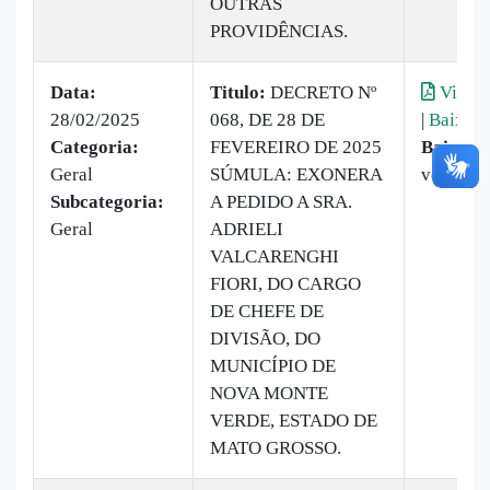
OUTRAS
PROVIDÊNCIAS.
Data:
Titulo:
DECRETO Nº
Visual
28/02/2025
068, DE 28 DE
|
Baixar
Categoria:
FEVEREIRO DE 2025
Baixado
Geral
SÚMULA: EXONERA
vezes
Subcategoria:
A PEDIDO A SRA.
Geral
ADRIELI
VALCARENGHI
FIORI, DO CARGO
DE CHEFE DE
DIVISÃO, DO
MUNICÍPIO DE
NOVA MONTE
VERDE, ESTADO DE
MATO GROSSO.