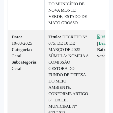
DO MUNICÍPIO DE
NOVA MONTE
VERDE, ESTADO DE
MATO GROSSO.
Data:
Titulo:
DECRETO Nº
Visual
10/03/2025
075, DE 10 DE
|
Baixar
Categoria:
MARÇO DE 2025.
Baixado
Geral
SÚMULA: NOMEIA A
vezes
Subcategoria:
COMISSÃO
Geral
GESTORA DO
FUNDO DE DEFESA
DO MEIO
AMBIENTE,
CONFORME ARTIGO
6°, DA LEI
MUNICIPAL N°
622/2013