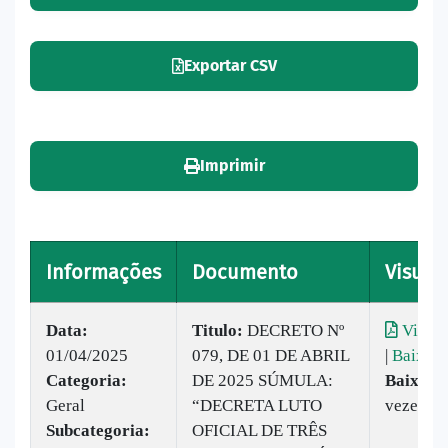
Exportar CSV
Imprimir
Informações
Documento
Visuali
Data:
Titulo:
DECRETO Nº
Visual
01/04/2025
079, DE 01 DE ABRIL
|
Baixar
Categoria:
DE 2025 SÚMULA:
Baixado
Geral
“DECRETA LUTO
vezes
Subcategoria:
OFICIAL DE TRÊS