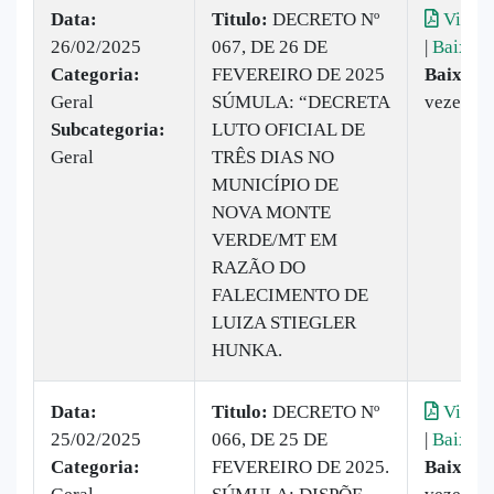
Data:
Titulo:
DECRETO Nº
Visual
26/02/2025
067, DE 26 DE
|
Baixar
Categoria:
FEVEREIRO DE 2025
Baixado
Geral
SÚMULA: “DECRETA
vezes
Subcategoria:
LUTO OFICIAL DE
Geral
TRÊS DIAS NO
MUNICÍPIO DE
NOVA MONTE
VERDE/MT EM
RAZÃO DO
FALECIMENTO DE
LUIZA STIEGLER
HUNKA.
Data:
Titulo:
DECRETO Nº
Visual
25/02/2025
066, DE 25 DE
|
Baixar
Categoria:
FEVEREIRO DE 2025.
Baixado