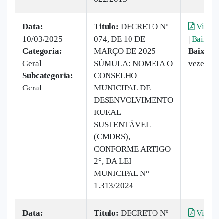
Data:
Titulo:
DECRETO Nº
Visual
10/03/2025
074, DE 10 DE
|
Baixar
Categoria:
MARÇO DE 2025
Baixado
Geral
SÚMULA: NOMEIA O
vezes
Subcategoria:
CONSELHO
Geral
MUNICIPAL DE
DESENVOLVIMENTO
RURAL
SUSTENTÁVEL
(CMDRS),
CONFORME ARTIGO
2°, DA LEI
MUNICIPAL N°
1.313/2024
Data:
Titulo:
DECRETO Nº
Visual