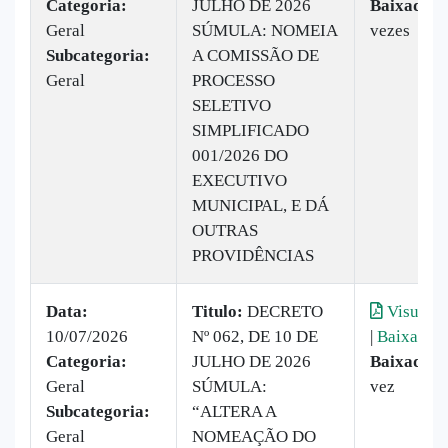
Categoria:
JULHO DE 2026
Baixado:
1
Geral
SÚMULA: NOMEIA
vezes
Subcategoria:
A COMISSÃO DE
Geral
PROCESSO
SELETIVO
SIMPLIFICADO
001/2026 DO
EXECUTIVO
MUNICIPAL, E DÁ
OUTRAS
PROVIDÊNCIAS
Data:
Titulo:
DECRETO
Visualiz
10/07/2026
Nº 062, DE 10 DE
|
Baixar
Categoria:
JULHO DE 2026
Baixado:
Geral
SÚMULA:
vez
Subcategoria:
“ALTERA A
Geral
NOMEAÇÃO DO