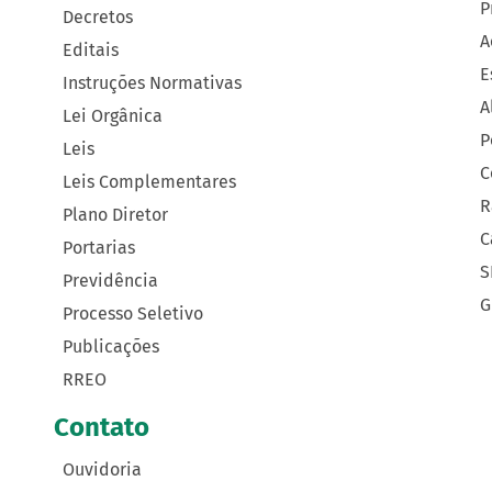
P
Decretos
A
Editais
E
Instruções Normativas
A
Lei Orgânica
P
Leis
C
Leis Complementares
R
Plano Diretor
C
Portarias
S
Previdência
G
Processo Seletivo
Publicações
RREO
Contato
Ouvidoria