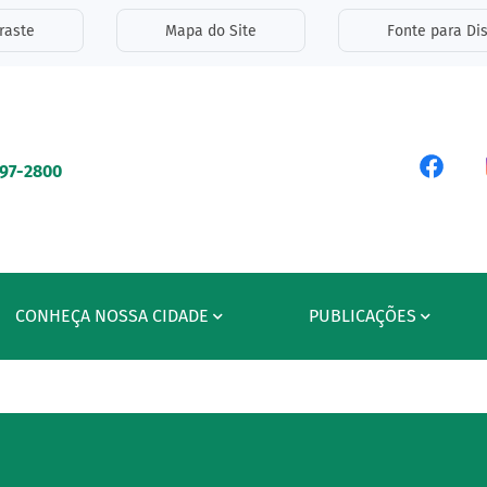
inks de acessibilidade
raste
Mapa do Site
Fonte para Dis
ipal
Acess
597-2800
CONHEÇA NOSSA CIDADE
PUBLICAÇÕES