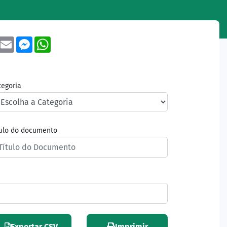
book
Twitter
Email
Messenger
WhatsApp
tegoria
tulo do documento
Exportar CSV
Imprimir