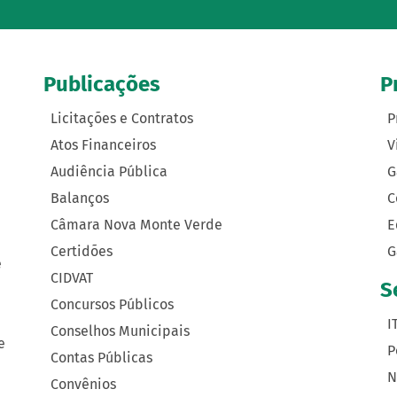
Publicações
P
Licitações e Contratos
P
Atos Financeiros
V
Audiência Pública
G
Balanços
C
Câmara Nova Monte Verde
E
Certidões
G
e
CIDVAT
S
Concursos Públicos
I
Conselhos Municipais
e
P
Contas Públicas
N
Convênios