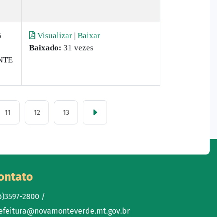
5
Visualizar
|
Baixar
Baixado:
31 vezes
NTE
11
12
13
ontato
6)3597-2800 /
efeitura@novamonteverde.mt.gov.br