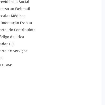
revidência Social
cesso ao Webmail
scalas Médicas
limentação Escolar
ortal do Contribuinte
ódigo de Ética
adar TCE
arta de Serviços
IC
EOBRAS