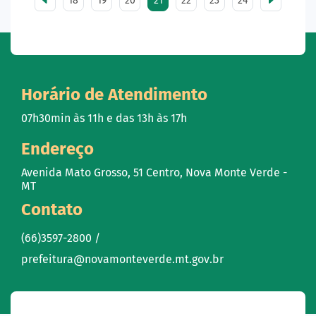
18
19
20
21
22
23
24
Horário de Atendimento
07h30min às 11h e das 13h às 17h
Endereço
Avenida Mato Grosso, 51 Centro, Nova Monte Verde -
MT
Contato
(66)3597-2800 /
prefeitura@novamonteverde.mt.gov.br