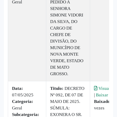
Geral
PEDIDO A
SENHORA
SIMONE VIDORI
DA SILVA, DO
CARGO DE
CHEFE DE
DIVISÃO, DO
MUNICÍPIO DE
NOVA MONTE
VERDE, ESTADO
DE MATO
GROSSO.
Data:
Titulo:
DECRETO
Visualiza
07/05/2025
Nº 092, DE 07 DE
|
Baixar
Categoria:
MAIO DE 2025.
Baixado:
11
Geral
SÚMULA:
vezes
Subcategoria:
EXONERA O SR.