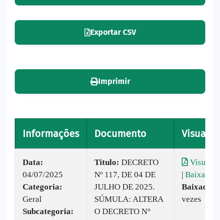
Exportar CSV
Imprimir
Informações
Documento
Visualiz
Data:
Titulo:
DECRETO
Visualiz
04/07/2025
Nº 117, DE 04 DE
|
Baixar
Categoria:
JULHO DE 2025.
Baixado:
1
Geral
SÚMULA: ALTERA
vezes
Subcategoria:
O DECRETO N°