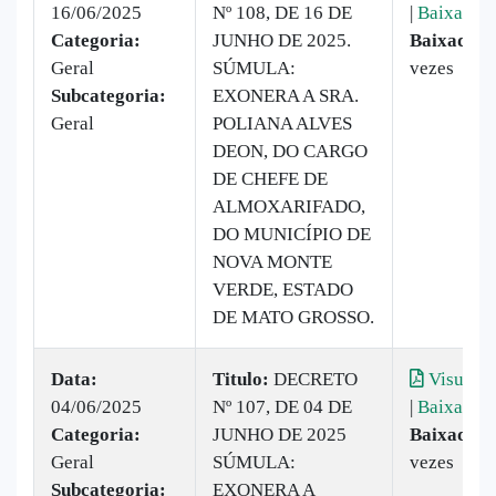
16/06/2025
Nº 108, DE 16 DE
|
Baixar
Categoria:
JUNHO DE 2025.
Baixado:
1
Geral
SÚMULA:
vezes
Subcategoria:
EXONERA A SRA.
Geral
POLIANA ALVES
DEON, DO CARGO
DE CHEFE DE
ALMOXARIFADO,
DO MUNICÍPIO DE
NOVA MONTE
VERDE, ESTADO
DE MATO GROSSO.
Data:
Titulo:
DECRETO
Visualiz
04/06/2025
Nº 107, DE 04 DE
|
Baixar
Categoria:
JUNHO DE 2025
Baixado:
1
Geral
SÚMULA:
vezes
Subcategoria:
EXONERA A