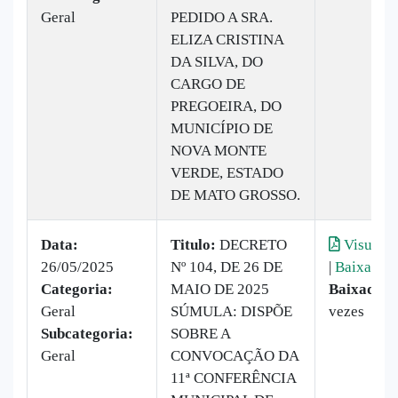
Geral
PEDIDO A SRA.
ELIZA CRISTINA
DA SILVA, DO
CARGO DE
PREGOEIRA, DO
MUNICÍPIO DE
NOVA MONTE
VERDE, ESTADO
DE MATO GROSSO.
Data:
Titulo:
DECRETO
Visualiz
26/05/2025
Nº 104, DE 26 DE
|
Baixar
Categoria:
MAIO DE 2025
Baixado:
2
Geral
SÚMULA: DISPÕE
vezes
Subcategoria:
SOBRE A
Geral
CONVOCAÇÃO DA
11ª CONFERÊNCIA