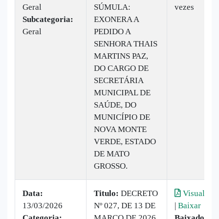
Geral
SÚMULA:
vezes
Subcategoria:
EXONERA A
Geral
PEDIDO A
SENHORA THAIS
MARTINS PAZ,
DO CARGO DE
SECRETÁRIA
MUNICIPAL DE
SAÚDE, DO
MUNICÍPIO DE
NOVA MONTE
VERDE, ESTADO
DE MATO
GROSSO.
Data:
Titulo:
DECRETO
Visualizar
13/03/2026
Nº 027, DE 13 DE
|
Baixar
Categoria:
MARÇO DE 2026
Baixado:
8