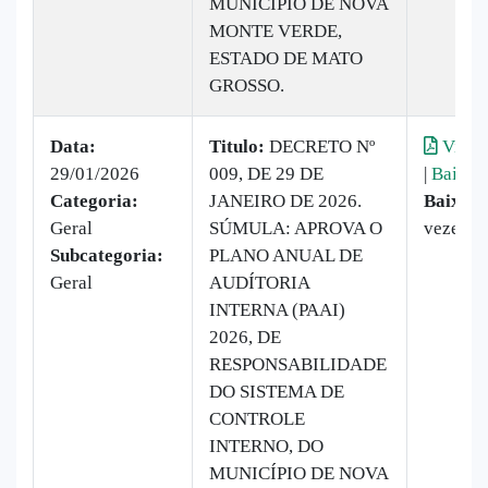
MUNICÍPIO DE NOVA
MONTE VERDE,
ESTADO DE MATO
GROSSO.
Data:
Titulo:
DECRETO Nº
Visual
29/01/2026
009, DE 29 DE
|
Baixar
Categoria:
JANEIRO DE 2026.
Baixado
Geral
SÚMULA: APROVA O
vezes
Subcategoria:
PLANO ANUAL DE
Geral
AUDÍTORIA
INTERNA (PAAI)
2026, DE
RESPONSABILIDADE
DO SISTEMA DE
CONTROLE
INTERNO, DO
MUNICÍPIO DE NOVA