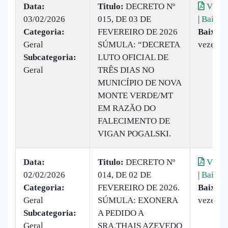
Data:
Titulo:
DECRETO Nº
Visual
03/02/2026
015, DE 03 DE
|
Baixar
Categoria:
FEVEREIRO DE 2026
Baixado
Geral
SÚMULA: “DECRETA
vezes
Subcategoria:
LUTO OFICIAL DE
Geral
TRÊS DIAS NO
MUNICÍPIO DE NOVA
MONTE VERDE/MT
EM RAZÃO DO
FALECIMENTO DE
VIGAN POGALSKI.
Data:
Titulo:
DECRETO Nº
Visual
02/02/2026
014, DE 02 DE
|
Baixar
Categoria:
FEVEREIRO DE 2026.
Baixado
Geral
SÚMULA: EXONERA
vezes
Subcategoria:
A PEDIDO A
Geral
SRA.THAIS AZEVEDO