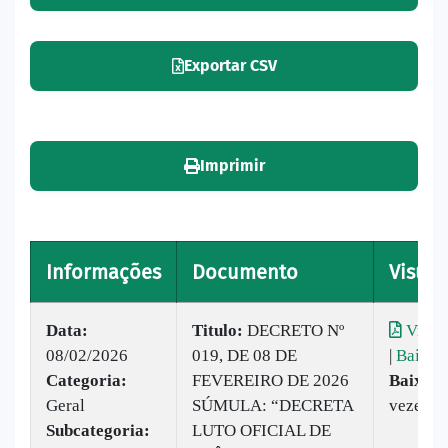
Exportar CSV
Imprimir
Informações
Documento
Visual
Data:
Titulo:
DECRETO Nº
Visual
08/02/2026
019, DE 08 DE
|
Baixar
Categoria:
FEVEREIRO DE 2026
Baixado
Geral
SÚMULA: “DECRETA
vezes
Subcategoria:
LUTO OFICIAL DE