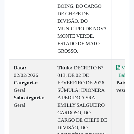
BOING, DO CARGO
DE CHEFE DE
DIVISÃO, DO
MUNICÍPIO DE NOVA
MONTE VERDE,
ESTADO DE MATO
GROSSO.
Data:
Titulo:
DECRETO Nº
Visual
02/02/2026
013, DE 02 DE
|
Baixar
Categoria:
FEVEREIRO DE 2026.
Baixado
Geral
SÚMULA: EXONERA
vezes
Subcategoria:
A PEDIDO A SRA.
Geral
EMILLY SALGUEIRO
CARDOSO, DO
CARGO DE CHEFE DE
DIVISÃO, DO