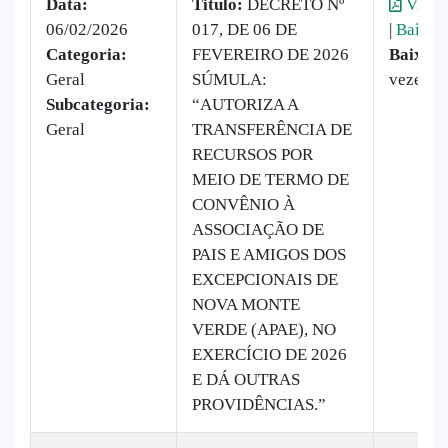
Data:
Titulo:
DECRETO Nº
Visual
06/02/2026
017, DE 06 DE
|
Baixar
Categoria:
FEVEREIRO DE 2026
Baixado
Geral
SÚMULA:
vezes
Subcategoria:
“AUTORIZA A
Geral
TRANSFERÊNCIA DE
RECURSOS POR
MEIO DE TERMO DE
CONVÊNIO À
ASSOCIAÇÃO DE
PAIS E AMIGOS DOS
EXCEPCIONAIS DE
NOVA MONTE
VERDE (APAE), NO
EXERCÍCIO DE 2026
E DÁ OUTRAS
PROVIDÊNCIAS.”