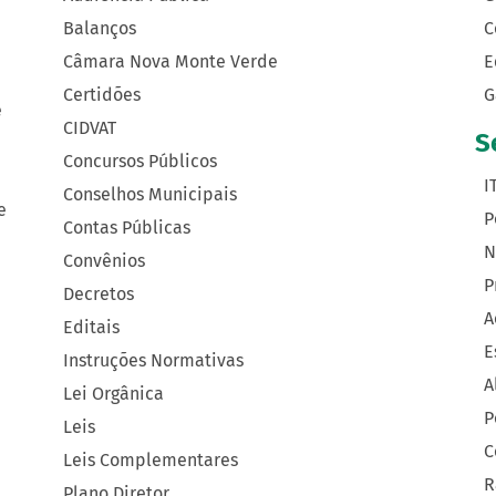
Balanços
C
Câmara Nova Monte Verde
E
Certidões
G
e
CIDVAT
S
Concursos Públicos
I
Conselhos Municipais
e
P
Contas Públicas
N
Convênios
P
Decretos
A
Editais
E
Instruções Normativas
A
Lei Orgânica
P
Leis
C
Leis Complementares
R
Plano Diretor