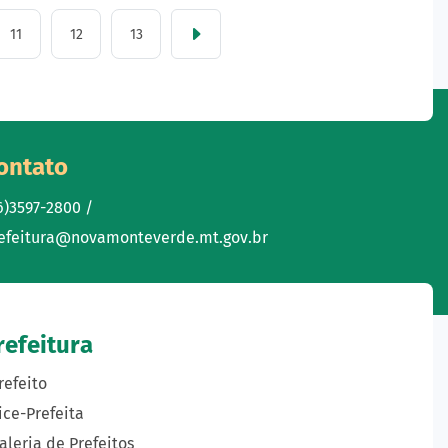
11
12
13
ontato
6)3597-2800 /
efeitura@novamonteverde.mt.gov.br
refeitura
refeito
ice-Prefeita
aleria de Prefeitos