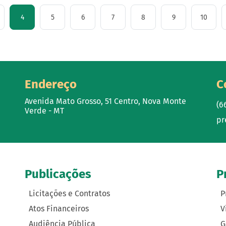
4
5
6
7
8
9
10
Endereço
C
Avenida Mato Grosso, 51 Centro, Nova Monte
(6
Verde - MT
pr
Publicações
P
Licitações e Contratos
P
Atos Financeiros
V
Audiência Pública
G