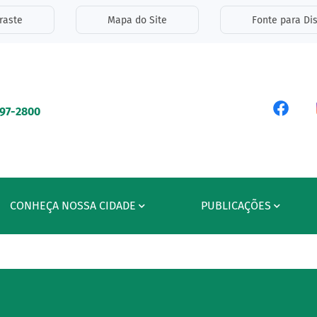
inks de acessibilidade
raste
Mapa do Site
Fonte para Dis
ipal
Acess
597-2800
CONHEÇA NOSSA CIDADE
PUBLICAÇÕES