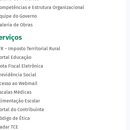
ompetências e Estrutura Organizacional
quipe do Governo
aleria de Obras
erviços
TR – Imposto Territorial Rural
ortal Educação
ota Fiscal Eletrônica
revidência Social
cesso ao Webmail
scalas Médicas
limentação Escolar
ortal do Contribuinte
ódigo de Ética
adar TCE