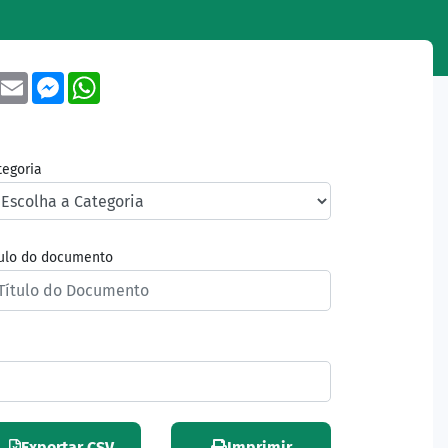
book
Twitter
Email
Messenger
WhatsApp
tegoria
tulo do documento
Exportar CSV
Imprimir