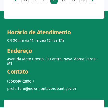
18
19
20
21
22
23
24
Horário de Atendimento
07h30min às 11h e das 13h às 17h
Endereço
Avenida Mato Grosso, 51 Centro, Nova Monte Verde -
MT
Contato
(66)3597-2800 /
prefeitura@novamonteverde.mt.gov.br