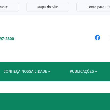
inks de acessibilidade
raste
Mapa do Site
Fonte para Dis
ipal
Acess
597-2800
CONHEÇA NOSSA CIDADE
PUBLICAÇÕES