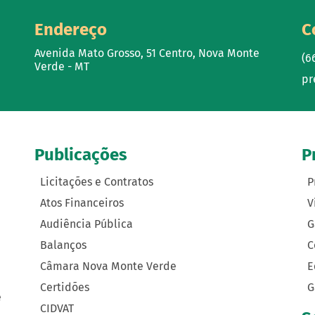
Endereço
C
Avenida Mato Grosso, 51 Centro, Nova Monte
(6
Verde - MT
pr
Publicações
P
Licitações e Contratos
P
Atos Financeiros
V
Audiência Pública
G
Balanços
C
Câmara Nova Monte Verde
E
Certidões
G
e
CIDVAT