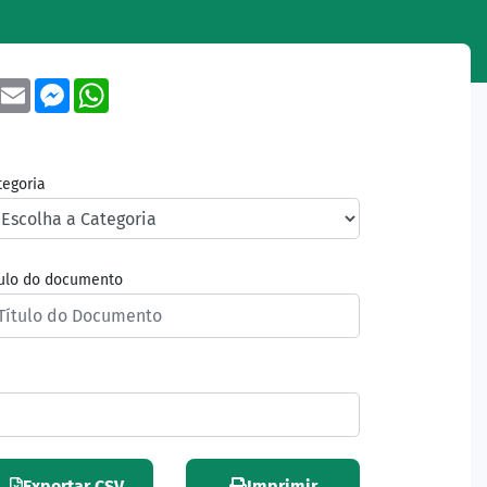
book
Twitter
Email
Messenger
WhatsApp
tegoria
tulo do documento
Exportar CSV
Imprimir