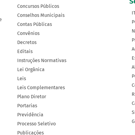
S
Concursos Públicos
I
Conselhos Municipais
e
P
Contas Públicas
N
Convênios
P
Decretos
A
Editais
E
Instruções Normativas
A
Lei Orgânica
P
Leis
C
Leis Complementares
R
Plano Diretor
C
Portarias
S
Previdência
G
Processo Seletivo
Publicações