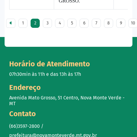
GROSSO.
1
2
3
4
5
6
7
8
9
10
Horário de Atendimento
07h30min às 11h e das 13h às 17h
Endereço
Avenida Mato Grosso, 51 Centro, Nova Monte Verde -
MT
Contato
(66)3597-2800 /
prefeitura@novamonteverde.mt.gov.br