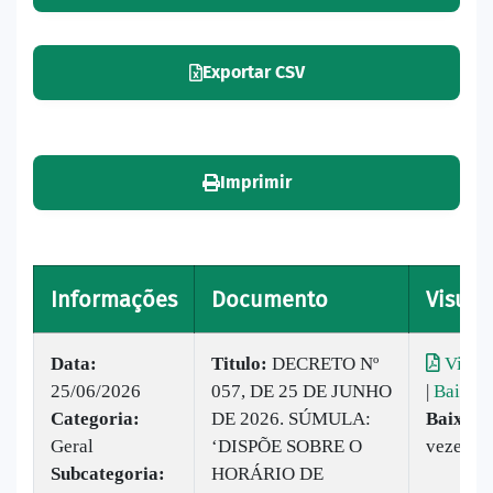
Exportar CSV
Imprimir
Informações
Documento
Visual
Data:
Titulo:
DECRETO Nº
Visual
25/06/2026
057, DE 25 DE JUNHO
|
Baixar
Categoria:
DE 2026. SÚMULA:
Baixado
Geral
‘DISPÕE SOBRE O
vezes
Subcategoria:
HORÁRIO DE