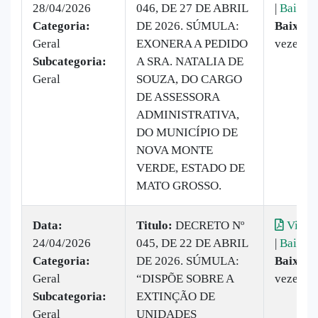
28/04/2026
046, DE 27 DE ABRIL
|
Baixar
Categoria:
DE 2026. SÚMULA:
Baixado
Geral
EXONERA A PEDIDO
vezes
Subcategoria:
A SRA. NATALIA DE
Geral
SOUZA, DO CARGO
DE ASSESSORA
ADMINISTRATIVA,
DO MUNICÍPIO DE
NOVA MONTE
VERDE, ESTADO DE
MATO GROSSO.
Data:
Titulo:
DECRETO Nº
Visual
24/04/2026
045, DE 22 DE ABRIL
|
Baixar
Categoria:
DE 2026. SÚMULA:
Baixado
Geral
“DISPÕE SOBRE A
vezes
Subcategoria:
EXTINÇÃO DE
Geral
UNIDADES