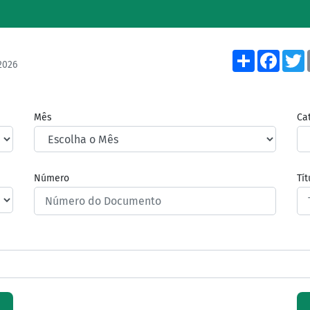
Share
Face
2026
Mês
Ca
Número
Tí