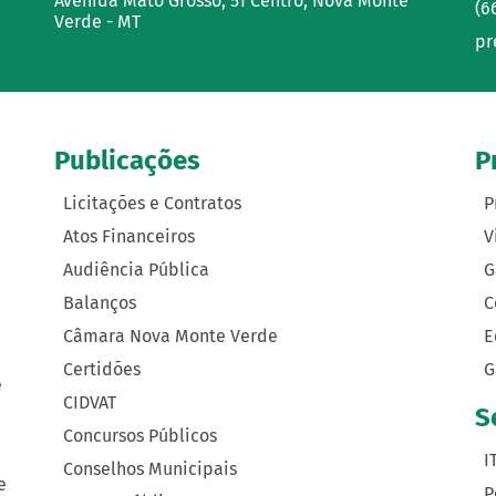
Avenida Mato Grosso, 51 Centro, Nova Monte
(6
Verde - MT
pr
Publicações
P
Licitações e Contratos
P
Atos Financeiros
V
Audiência Pública
G
Balanços
C
Câmara Nova Monte Verde
E
Certidões
G
e
CIDVAT
S
Concursos Públicos
I
Conselhos Municipais
e
P