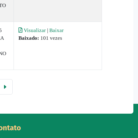
TO
5
Visualizar
|
Baixar
ÇA
Baixado:
101 vezes
NO
ontato