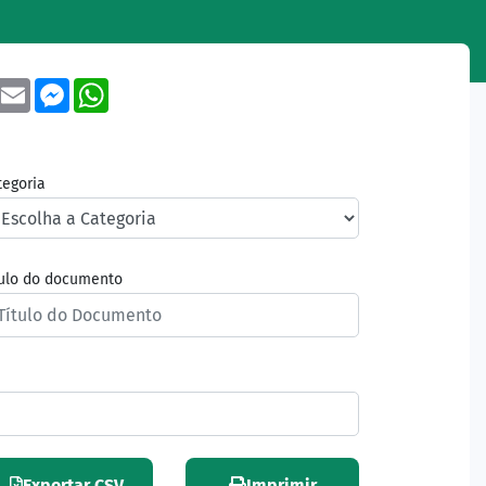
book
Twitter
Email
Messenger
WhatsApp
tegoria
tulo do documento
Exportar CSV
Imprimir