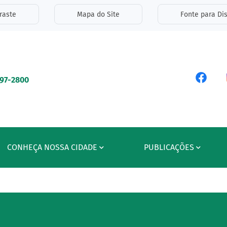
inks de acessibilidade
raste
Mapa do Site
Fonte para Dis
ipal
Acess
597-2800
CONHEÇA NOSSA CIDADE
PUBLICAÇÕES