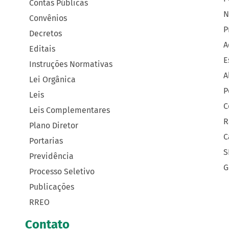
Contas Públicas
N
Convênios
P
Decretos
A
Editais
E
Instruções Normativas
A
Lei Orgânica
P
Leis
C
Leis Complementares
R
Plano Diretor
C
Portarias
S
Previdência
G
Processo Seletivo
Publicações
RREO
Contato