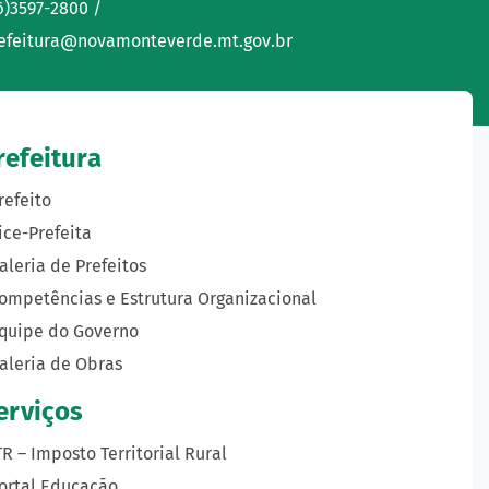
6)3597-2800 /
efeitura@novamonteverde.mt.gov.br
refeitura
refeito
ice-Prefeita
aleria de Prefeitos
ompetências e Estrutura Organizacional
quipe do Governo
aleria de Obras
erviços
TR – Imposto Territorial Rural
ortal Educação