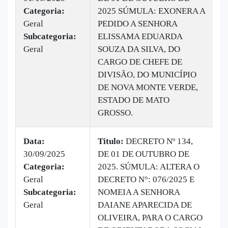
Categoria:
2025 SÚMULA: EXONERA A
B
Geral
PEDIDO A SENHORA
v
Subcategoria:
ELISSAMA EDUARDA
Geral
SOUZA DA SILVA, DO
CARGO DE CHEFE DE
DIVISÃO, DO MUNICÍPIO
DE NOVA MONTE VERDE,
ESTADO DE MATO
GROSSO.
Data:
Titulo:
DECRETO Nº 134,
30/09/2025
DE 01 DE OUTUBRO DE
|
Categoria:
2025. SÚMULA: ALTERA O
B
Geral
DECRETO N°: 076/2025 E
v
Subcategoria:
NOMEIA A SENHORA
Geral
DAIANE APARECIDA DE
OLIVEIRA, PARA O CARGO