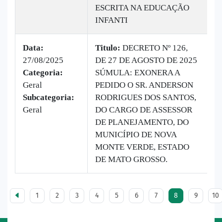
ESCRITA NA EDUCAÇÃO
INFANTI
Data:
Titulo:
DECRETO Nº 126,
27/08/2025
DE 27 DE AGOSTO DE 2025
|
Categoria:
SÚMULA: EXONERA A
B
Geral
PEDIDO O SR. ANDERSON
v
Subcategoria:
RODRIGUES DOS SANTOS,
Geral
DO CARGO DE ASSESSOR
DE PLANEJAMENTO, DO
MUNICÍPIO DE NOVA
MONTE VERDE, ESTADO
DE MATO GROSSO.
1
2
3
4
5
6
7
8
9
10