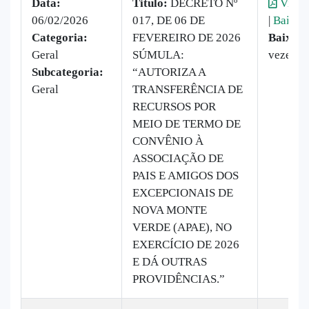
Data:
Titulo:
DECRETO Nº
Visual
06/02/2026
017, DE 06 DE
|
Baixar
Categoria:
FEVEREIRO DE 2026
Baixado
Geral
SÚMULA:
vezes
Subcategoria:
“AUTORIZA A
Geral
TRANSFERÊNCIA DE
RECURSOS POR
MEIO DE TERMO DE
CONVÊNIO À
ASSOCIAÇÃO DE
PAIS E AMIGOS DOS
EXCEPCIONAIS DE
NOVA MONTE
VERDE (APAE), NO
EXERCÍCIO DE 2026
E DÁ OUTRAS
PROVIDÊNCIAS.”