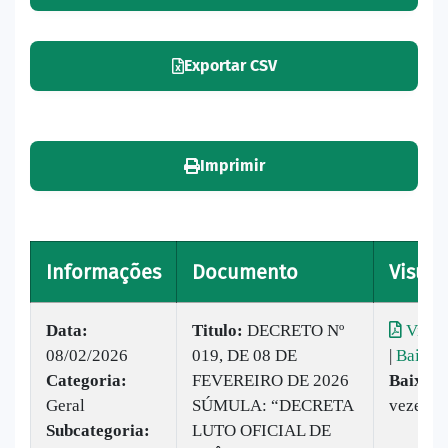
Exportar CSV
Imprimir
Informações
Documento
Visual
Data:
Titulo:
DECRETO Nº
Visual
08/02/2026
019, DE 08 DE
|
Baixar
Categoria:
FEVEREIRO DE 2026
Baixado
Geral
SÚMULA: “DECRETA
vezes
Subcategoria:
LUTO OFICIAL DE