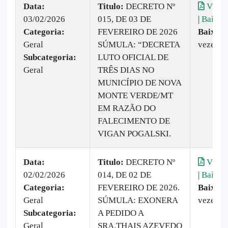
Data:
Titulo:
DECRETO Nº
Visual
03/02/2026
015, DE 03 DE
|
Baixar
Categoria:
FEVEREIRO DE 2026
Baixado
Geral
SÚMULA: “DECRETA
vezes
Subcategoria:
LUTO OFICIAL DE
Geral
TRÊS DIAS NO
MUNICÍPIO DE NOVA
MONTE VERDE/MT
EM RAZÃO DO
FALECIMENTO DE
VIGAN POGALSKI.
Data:
Titulo:
DECRETO Nº
Visual
02/02/2026
014, DE 02 DE
|
Baixar
Categoria:
FEVEREIRO DE 2026.
Baixado
Geral
SÚMULA: EXONERA
vezes
Subcategoria:
A PEDIDO A
Geral
SRA.THAIS AZEVEDO