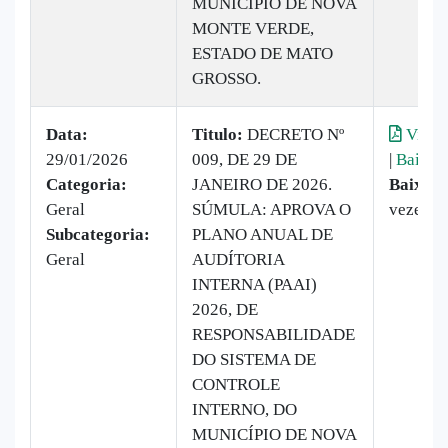
MUNICÍPIO DE NOVA
MONTE VERDE,
ESTADO DE MATO
GROSSO.
Data:
Titulo:
DECRETO Nº
Visual
29/01/2026
009, DE 29 DE
|
Baixar
Categoria:
JANEIRO DE 2026.
Baixado
Geral
SÚMULA: APROVA O
vezes
Subcategoria:
PLANO ANUAL DE
Geral
AUDÍTORIA
INTERNA (PAAI)
2026, DE
RESPONSABILIDADE
DO SISTEMA DE
CONTROLE
INTERNO, DO
MUNICÍPIO DE NOVA