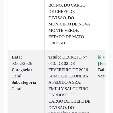
BOING, DO CARGO
DE CHEFE DE
DIVISÃO, DO
MUNICÍPIO DE NOVA
MONTE VERDE,
ESTADO DE MATO
GROSSO.
Data:
Titulo:
DECRETO Nº
Visual
02/02/2026
013, DE 02 DE
|
Baixar
Categoria:
FEVEREIRO DE 2026.
Baixado
Geral
SÚMULA: EXONERA
vezes
Subcategoria:
A PEDIDO A SRA.
Geral
EMILLY SALGUEIRO
CARDOSO, DO
CARGO DE CHEFE DE
DIVISÃO, DO