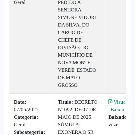
Geral
PEDIDO A
SENHORA
SIMONE VIDORI
DA SILVA, DO
CARGO DE
CHEFE DE
DIVISÃO, DO
MUNICÍPIO DE
NOVA MONTE
VERDE, ESTADO
DE MATO
GROSSO.
Data:
Titulo:
DECRETO
Visualiza
07/05/2025
Nº 092, DE 07 DE
|
Baixar
Categoria:
MAIO DE 2025.
Baixado:
11
Geral
SÚMULA:
vezes
Subcategoria:
EXONERA O SR.