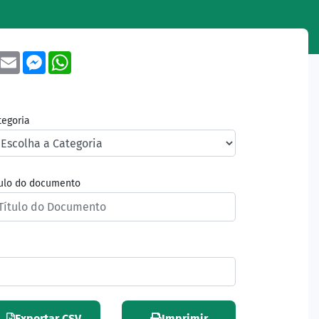
book
Twitter
Email
Messenger
WhatsApp
tegoria
tulo do documento
Exportar CSV
Imprimir