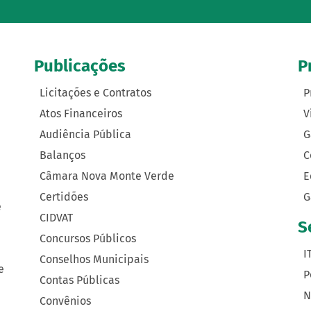
Publicações
P
Licitações e Contratos
P
Atos Financeiros
V
Audiência Pública
G
Balanços
C
Câmara Nova Monte Verde
E
Certidões
G
e
CIDVAT
S
Concursos Públicos
I
Conselhos Municipais
e
P
Contas Públicas
N
Convênios