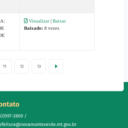
A:
Visualizar
|
Baixar
DE
Baixado:
8 vezes
DE
11
12
13
ontato
6)3597-2800 /
efeitura@novamonteverde.mt.gov.br