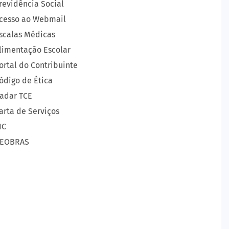
revidência Social
cesso ao Webmail
scalas Médicas
limentação Escolar
ortal do Contribuinte
ódigo de Ética
adar TCE
arta de Serviços
IC
EOBRAS