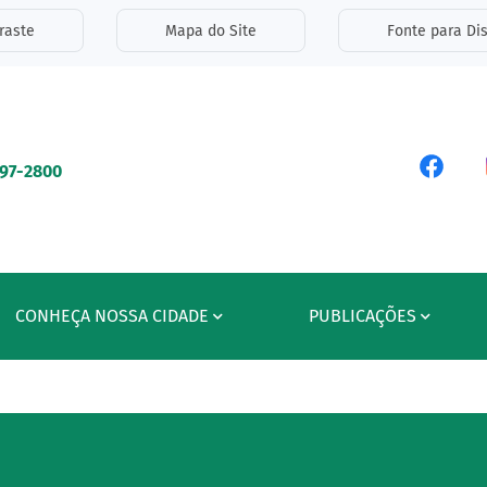
inks de acessibilidade
raste
Mapa do Site
Fonte para Dis
ipal
Acess
597-2800
CONHEÇA NOSSA CIDADE
PUBLICAÇÕES