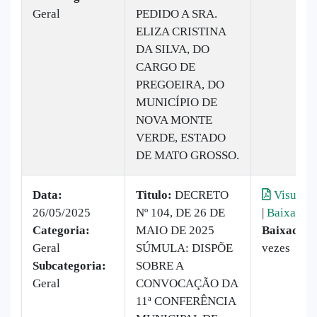
Geral
PEDIDO A SRA.
ELIZA CRISTINA
DA SILVA, DO
CARGO DE
PREGOEIRA, DO
MUNICÍPIO DE
NOVA MONTE
VERDE, ESTADO
DE MATO GROSSO.
Data:
Titulo:
DECRETO
Visualiz
26/05/2025
Nº 104, DE 26 DE
|
Baixar
Categoria:
MAIO DE 2025
Baixado:
2
Geral
SÚMULA: DISPÕE
vezes
Subcategoria:
SOBRE A
Geral
CONVOCAÇÃO DA
11ª CONFERÊNCIA