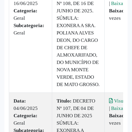
16/06/2025
Nº 108, DE 16 DE
|
Baixar
Categoria:
JUNHO DE 2025.
Baixado:
1
Geral
SÚMULA:
vezes
Subcategoria:
EXONERA A SRA.
Geral
POLIANA ALVES
DEON, DO CARGO
DE CHEFE DE
ALMOXARIFADO,
DO MUNICÍPIO DE
NOVA MONTE
VERDE, ESTADO
DE MATO GROSSO.
Data:
Titulo:
DECRETO
Visualiz
04/06/2025
Nº 107, DE 04 DE
|
Baixar
Categoria:
JUNHO DE 2025
Baixado:
1
Geral
SÚMULA:
vezes
Subcategoria:
EXONERA A