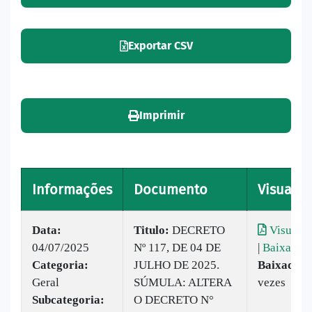
Exportar CSV
Imprimir
Informações
Documento
Visualiz
Data:
Titulo:
DECRETO
Visualiz
04/07/2025
Nº 117, DE 04 DE
|
Baixar
Categoria:
JULHO DE 2025.
Baixado:
1
Geral
SÚMULA: ALTERA
vezes
Subcategoria:
O DECRETO N°