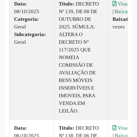
Data:
Titulo:
DECRETO
Visualiz
08/10/2025
Nº 139, DE 08 DE
|
Baixar
Categoria:
OUTUBRO DE
Baixado:
1
Geral
2025. SÚMULA:
vezes
Subcategoria:
ALTERA O
Geral
DECRETO N°
117/2025 QUE
NOMEIA
COMISSÃO DE
AVALIAÇÃO DE
BENS MÓVEIS
INSERVÍVEIS E
IMOVEIS, PARA
VENDA EM
LEILÃO.
Data:
Titulo:
DECRETO
Visualiz
06/10/2025
Nº 138, DE 06 DE
|
Baixar