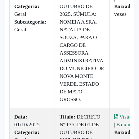
Categoria:
OUTUBRO DE
Baixado:
2
Geral
2025. SÚMULA:
vezes
Subcategoria:
NOMEIA A SRA.
Geral
NATÁLIA DE
SOUZA, PARA O
CARGO DE
ASSESSORA
ADMINISTRATIVA,
DO MUNICÍPIO DE
NOVA MONTE
VERDE, ESTADO
DE MATO
GROSSO.
Data:
Titulo:
DECRETO
Visualiz
01/10/2025
Nº 135, DE 01 DE
|
Baixar
Categoria:
OUTUBRO DE
Baixado:
6