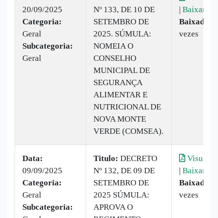
20/09/2025
Nº 133, DE 10 DE
|
Baixar
Categoria:
SETEMBRO DE
Baixado:
1
Geral
2025. SÚMULA:
vezes
Subcategoria:
NOMEIA O
Geral
CONSELHO
MUNICIPAL DE
SEGURANÇA
ALIMENTAR E
NUTRICIONAL DE
NOVA MONTE
VERDE (COMSEA).
Data:
Titulo:
DECRETO
Visualiz
09/09/2025
Nº 132, DE 09 DE
|
Baixar
Categoria:
SETEMBRO DE
Baixado:
3
Geral
2025 SÚMULA:
vezes
Subcategoria:
APROVA O