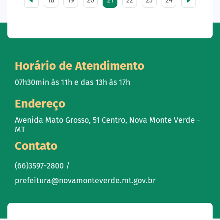
18
19
20
21
22
23
24
Horário de Atendimento
07h30min às 11h e das 13h às 17h
Endereço
Avenida Mato Grosso, 51 Centro, Nova Monte Verde -
MT
Contato
(66)3597-2800 /
prefeitura@novamonteverde.mt.gov.br