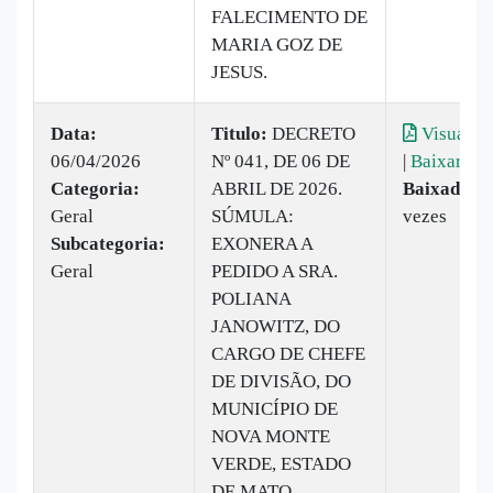
FALECIMENTO DE
MARIA GOZ DE
JESUS.
Data:
Titulo:
DECRETO
Visualiza
06/04/2026
Nº 041, DE 06 DE
|
Baixar
Categoria:
ABRIL DE 2026.
Baixado:
1
Geral
SÚMULA:
vezes
Subcategoria:
EXONERA A
Geral
PEDIDO A SRA.
POLIANA
JANOWITZ, DO
CARGO DE CHEFE
DE DIVISÃO, DO
MUNICÍPIO DE
NOVA MONTE
VERDE, ESTADO
DE MATO