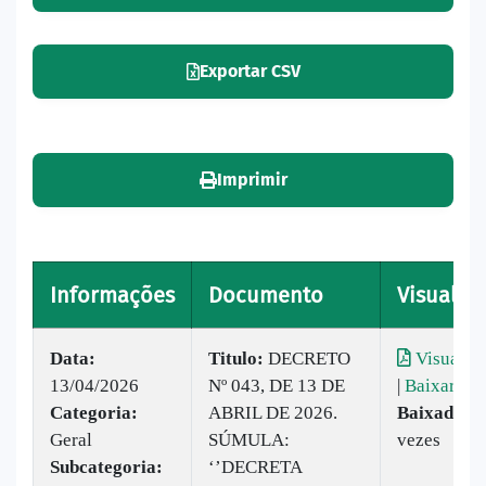
Exportar CSV
Imprimir
Informações
Documento
Visualiza
Data:
Titulo:
DECRETO
Visualiza
13/04/2026
Nº 043, DE 13 DE
|
Baixar
Categoria:
ABRIL DE 2026.
Baixado:
2
Geral
SÚMULA:
vezes
Subcategoria:
‘’DECRETA