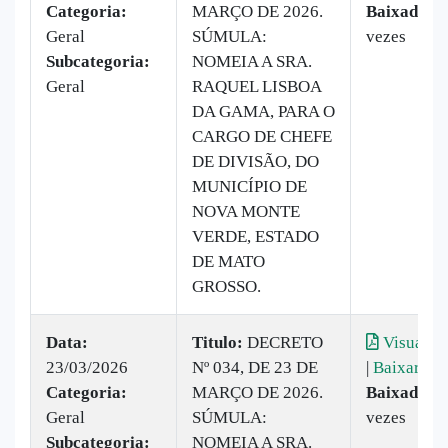
Categoria:
MARÇO DE 2026.
Baixado:
2
Geral
SÚMULA:
vezes
Subcategoria:
NOMEIA A SRA.
Geral
RAQUEL LISBOA
DA GAMA, PARA O
CARGO DE CHEFE
DE DIVISÃO, DO
MUNICÍPIO DE
NOVA MONTE
VERDE, ESTADO
DE MATO
GROSSO.
Data:
Titulo:
DECRETO
Visualiza
23/03/2026
Nº 034, DE 23 DE
|
Baixar
Categoria:
MARÇO DE 2026.
Baixado:
2
Geral
SÚMULA:
vezes
Subcategoria:
NOMEIA A SRA.