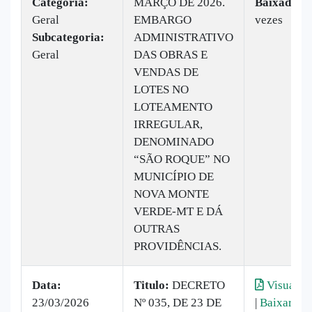
Categoria:
MARÇO DE 2026.
Baixado:
4
Geral
EMBARGO
vezes
Subcategoria:
ADMINISTRATIVO
Geral
DAS OBRAS E
VENDAS DE
LOTES NO
LOTEAMENTO
IRREGULAR,
DENOMINADO
“SÃO ROQUE” NO
MUNICÍPIO DE
NOVA MONTE
VERDE-MT E DÁ
OUTRAS
PROVIDÊNCIAS.
Data:
Titulo:
DECRETO
Visualiza
23/03/2026
Nº 035, DE 23 DE
|
Baixar