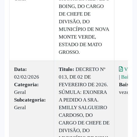
BOING, DO CARGO
DE CHEFE DE
DIVISÃO, DO
MUNICÍPIO DE NOVA
MONTE VERDE,
ESTADO DE MATO
GROSSO.
Data:
Titulo:
DECRETO Nº
Visual
02/02/2026
013, DE 02 DE
|
Baixar
Categoria:
FEVEREIRO DE 2026.
Baixado
Geral
SÚMULA: EXONERA
vezes
Subcategoria:
A PEDIDO A SRA.
Geral
EMILLY SALGUEIRO
CARDOSO, DO
CARGO DE CHEFE DE
DIVISÃO, DO