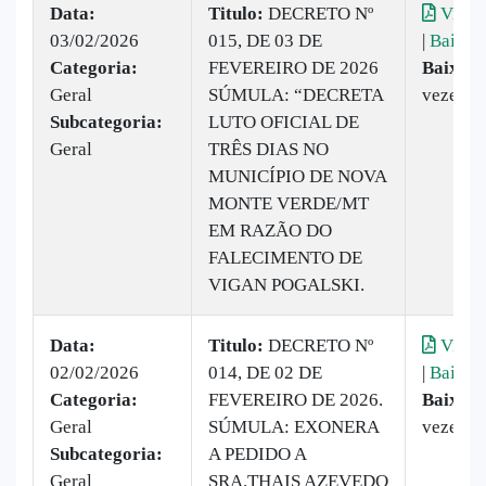
Data:
Titulo:
DECRETO Nº
Visual
03/02/2026
015, DE 03 DE
|
Baixar
Categoria:
FEVEREIRO DE 2026
Baixado
Geral
SÚMULA: “DECRETA
vezes
Subcategoria:
LUTO OFICIAL DE
Geral
TRÊS DIAS NO
MUNICÍPIO DE NOVA
MONTE VERDE/MT
EM RAZÃO DO
FALECIMENTO DE
VIGAN POGALSKI.
Data:
Titulo:
DECRETO Nº
Visual
02/02/2026
014, DE 02 DE
|
Baixar
Categoria:
FEVEREIRO DE 2026.
Baixado
Geral
SÚMULA: EXONERA
vezes
Subcategoria:
A PEDIDO A
Geral
SRA.THAIS AZEVEDO