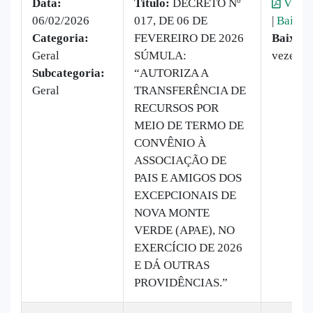
Data:
Titulo:
DECRETO Nº
Visual
06/02/2026
017, DE 06 DE
|
Baixar
Categoria:
FEVEREIRO DE 2026
Baixado
Geral
SÚMULA:
vezes
Subcategoria:
“AUTORIZA A
Geral
TRANSFERÊNCIA DE
RECURSOS POR
MEIO DE TERMO DE
CONVÊNIO À
ASSOCIAÇÃO DE
PAIS E AMIGOS DOS
EXCEPCIONAIS DE
NOVA MONTE
VERDE (APAE), NO
EXERCÍCIO DE 2026
E DÁ OUTRAS
PROVIDÊNCIAS.”