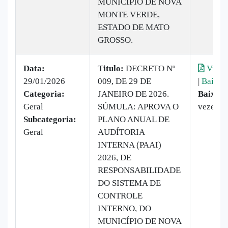
MUNICÍPIO DE NOVA
MONTE VERDE,
ESTADO DE MATO
GROSSO.
Data:
Titulo:
DECRETO Nº
Visual
29/01/2026
009, DE 29 DE
|
Baixar
Categoria:
JANEIRO DE 2026.
Baixado
Geral
SÚMULA: APROVA O
vezes
Subcategoria:
PLANO ANUAL DE
Geral
AUDÍTORIA
INTERNA (PAAI)
2026, DE
RESPONSABILIDADE
DO SISTEMA DE
CONTROLE
INTERNO, DO
MUNICÍPIO DE NOVA