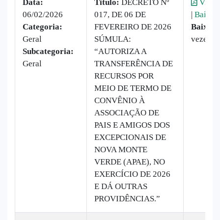
Data:
Titulo:
DECRETO Nº
Visual
06/02/2026
017, DE 06 DE
|
Baixar
Categoria:
FEVEREIRO DE 2026
Baixado
Geral
SÚMULA:
vezes
Subcategoria:
“AUTORIZA A
Geral
TRANSFERÊNCIA DE
RECURSOS POR
MEIO DE TERMO DE
CONVÊNIO À
ASSOCIAÇÃO DE
PAIS E AMIGOS DOS
EXCEPCIONAIS DE
NOVA MONTE
VERDE (APAE), NO
EXERCÍCIO DE 2026
E DÁ OUTRAS
PROVIDÊNCIAS.”