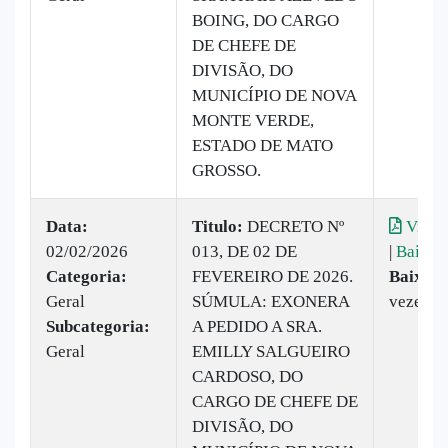
BOING, DO CARGO
DE CHEFE DE
DIVISÃO, DO
MUNICÍPIO DE NOVA
MONTE VERDE,
ESTADO DE MATO
GROSSO.
Data:
Titulo:
DECRETO Nº
Visual
02/02/2026
013, DE 02 DE
|
Baixar
Categoria:
FEVEREIRO DE 2026.
Baixado
Geral
SÚMULA: EXONERA
vezes
Subcategoria:
A PEDIDO A SRA.
Geral
EMILLY SALGUEIRO
CARDOSO, DO
CARGO DE CHEFE DE
DIVISÃO, DO