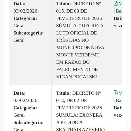
Data:
Titulo:
DECRETO Nº
Visual
03/02/2026
015, DE 03 DE
|
Baixar
Categoria:
FEVEREIRO DE 2026
Baixado
Geral
SÚMULA: “DECRETA
vezes
Subcategoria:
LUTO OFICIAL DE
Geral
TRÊS DIAS NO
MUNICÍPIO DE NOVA
MONTE VERDE/MT
EM RAZÃO DO
FALECIMENTO DE
VIGAN POGALSKI.
Data:
Titulo:
DECRETO Nº
Visual
02/02/2026
014, DE 02 DE
|
Baixar
Categoria:
FEVEREIRO DE 2026.
Baixado
Geral
SÚMULA: EXONERA
vezes
Subcategoria:
A PEDIDO A
Geral
SRA.THAIS AZEVEDO