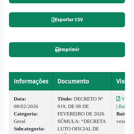
Exportar CSV
Imprimir
Informações
Documento
Visual
Data:
Titulo:
DECRETO Nº
Visual
08/02/2026
019, DE 08 DE
|
Baixar
Categoria:
FEVEREIRO DE 2026
Baixado
Geral
SÚMULA: “DECRETA
vezes
Subcategoria:
LUTO OFICIAL DE