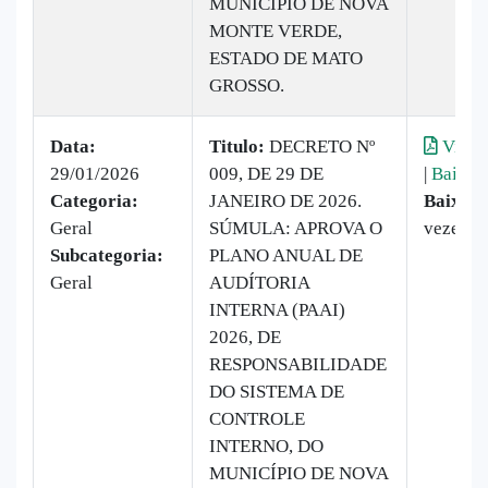
MUNICÍPIO DE NOVA
MONTE VERDE,
ESTADO DE MATO
GROSSO.
Data:
Titulo:
DECRETO Nº
Visual
29/01/2026
009, DE 29 DE
|
Baixar
Categoria:
JANEIRO DE 2026.
Baixado
Geral
SÚMULA: APROVA O
vezes
Subcategoria:
PLANO ANUAL DE
Geral
AUDÍTORIA
INTERNA (PAAI)
2026, DE
RESPONSABILIDADE
DO SISTEMA DE
CONTROLE
INTERNO, DO
MUNICÍPIO DE NOVA