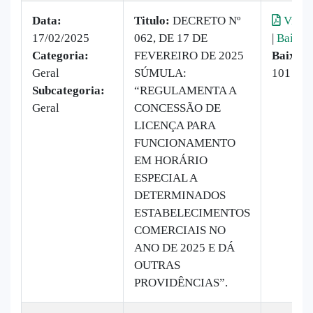
Data:
Titulo:
DECRETO Nº
Visual
17/02/2025
062, DE 17 DE
|
Baixar
Categoria:
FEVEREIRO DE 2025
Baixado
Geral
SÚMULA:
101 vez
Subcategoria:
“REGULAMENTA A
Geral
CONCESSÃO DE
LICENÇA PARA
FUNCIONAMENTO
EM HORÁRIO
ESPECIAL A
DETERMINADOS
ESTABELECIMENTOS
COMERCIAIS NO
ANO DE 2025 E DÁ
OUTRAS
PROVIDÊNCIAS”.