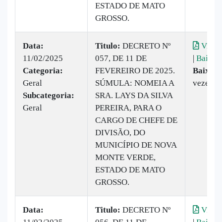
ESTADO DE MATO
GROSSO.
Data:
Titulo:
DECRETO Nº
Visual
11/02/2025
057, DE 11 DE
|
Baixar
Categoria:
FEVEREIRO DE 2025.
Baixado
Geral
SÚMULA: NOMEIA A
vezes
Subcategoria:
SRA. LAYS DA SILVA
Geral
PEREIRA, PARA O
CARGO DE CHEFE DE
DIVISÃO, DO
MUNICÍPIO DE NOVA
MONTE VERDE,
ESTADO DE MATO
GROSSO.
Data:
Titulo:
DECRETO Nº
Visual