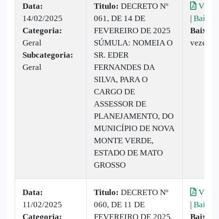
Data:
Titulo:
DECRETO Nº
Visual
14/02/2025
061, DE 14 DE
|
Baixar
Categoria:
FEVEREIRO DE 2025
Baixado
Geral
SÚMULA: NOMEIA O
vezes
Subcategoria:
SR. EDER
Geral
FERNANDES DA
SILVA, PARA O
CARGO DE
ASSESSOR DE
PLANEJAMENTO, DO
MUNICÍPIO DE NOVA
MONTE VERDE,
ESTADO DE MATO
GROSSO
Data:
Titulo:
DECRETO Nº
Visual
11/02/2025
060, DE 11 DE
|
Baixar
Categoria:
FEVEREIRO DE 2025.
Baixado