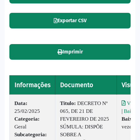
Exportar CSV
Imprimir
Informações
Documento
Visual
Data:
Titulo:
DECRETO Nº
Visual
25/02/2025
065, DE 21 DE
|
Baixar
Categoria:
FEVEREIRO DE 2025
Baixado
Geral
SÚMULA: DISPÕE
vezes
Subcategoria:
SOBRE A