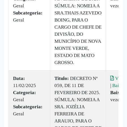
Geral
SÚMULA: NOMEIA A
vezes
Subcategoria:
SRA.THAIS AZEVEDO
Geral
BOING, PARA O
CARGO DE CHEFE DE
DIVISÃO, DO
MUNICÍPIO DE NOVA
MONTE VERDE,
ESTADO DE MATO
GROSSO.
Data:
Titulo:
DECRETO Nº
Visual
11/02/2025
059, DE 11 DE
|
Baixar
Categoria:
FEVEREIRO DE 2025.
Baixado
Geral
SÚMULA: NOMEIA A
vezes
Subcategoria:
SRA. JOZÉLIA
Geral
FERREIRA DE
ARAUJO, PARA O