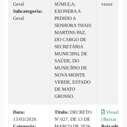
Geral
SÚMULA:
vezes
Subcategoria:
EXONERA A
Geral
PEDIDO A
SENHORA THAIS
MARTINS PAZ,
DO CARGO DE
SECRETÁRIA
MUNICIPAL DE
SAÚDE, DO
MUNICÍPIO DE
NOVA MONTE
VERDE, ESTADO
DE MATO
GROSSO.
Data:
Titulo:
DECRETO
Visualizar
13/03/2026
Nº 027, DE 13 DE
|
Baixar
Categoria:
MARÇO DE 2026
Baixado:
8