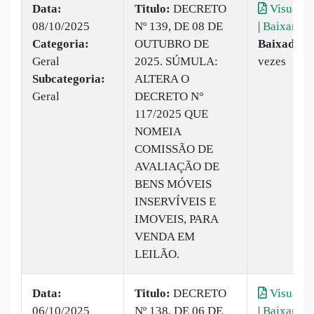
Data:
Titulo:
DECRETO
Visualiz
08/10/2025
Nº 139, DE 08 DE
|
Baixar
Categoria:
OUTUBRO DE
Baixado:
1
Geral
2025. SÚMULA:
vezes
Subcategoria:
ALTERA O
Geral
DECRETO N°
117/2025 QUE
NOMEIA
COMISSÃO DE
AVALIAÇÃO DE
BENS MÓVEIS
INSERVÍVEIS E
IMOVEIS, PARA
VENDA EM
LEILÃO.
Data:
Titulo:
DECRETO
Visualiz
06/10/2025
Nº 138, DE 06 DE
|
Baixar