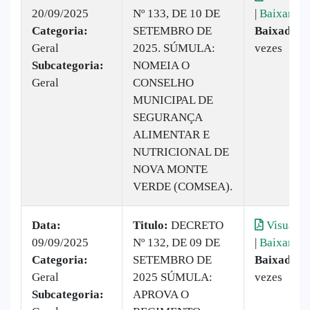
20/09/2025
Nº 133, DE 10 DE
|
Baixar
Categoria:
SETEMBRO DE
Baixado:
1
Geral
2025. SÚMULA:
vezes
Subcategoria:
NOMEIA O
Geral
CONSELHO
MUNICIPAL DE
SEGURANÇA
ALIMENTAR E
NUTRICIONAL DE
NOVA MONTE
VERDE (COMSEA).
Data:
Titulo:
DECRETO
Visualiz
09/09/2025
Nº 132, DE 09 DE
|
Baixar
Categoria:
SETEMBRO DE
Baixado:
3
Geral
2025 SÚMULA:
vezes
Subcategoria:
APROVA O