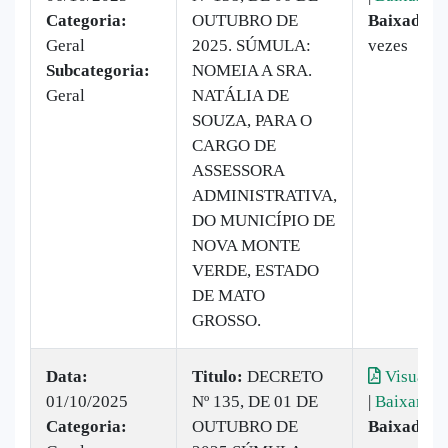
Categoria:
OUTUBRO DE
Baixado:
2
Geral
2025. SÚMULA:
vezes
Subcategoria:
NOMEIA A SRA.
Geral
NATÁLIA DE
SOUZA, PARA O
CARGO DE
ASSESSORA
ADMINISTRATIVA,
DO MUNICÍPIO DE
NOVA MONTE
VERDE, ESTADO
DE MATO
GROSSO.
Data:
Titulo:
DECRETO
Visualiz
01/10/2025
Nº 135, DE 01 DE
|
Baixar
Categoria:
OUTUBRO DE
Baixado:
6