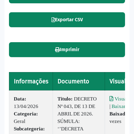
Exportar CSV
Imprimir
Informações
Documento
Visualiza
Data:
Titulo:
DECRETO
Visualiza
13/04/2026
Nº 043, DE 13 DE
|
Baixar
Categoria:
ABRIL DE 2026.
Baixado:
2
Geral
SÚMULA:
vezes
Subcategoria:
‘’DECRETA