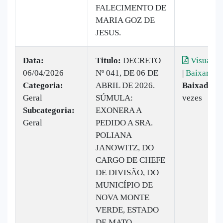
FALECIMENTO DE
MARIA GOZ DE
JESUS.
Data:
Titulo:
DECRETO
Visualiza
06/04/2026
Nº 041, DE 06 DE
|
Baixar
Categoria:
ABRIL DE 2026.
Baixado:
1
Geral
SÚMULA:
vezes
Subcategoria:
EXONERA A
Geral
PEDIDO A SRA.
POLIANA
JANOWITZ, DO
CARGO DE CHEFE
DE DIVISÃO, DO
MUNICÍPIO DE
NOVA MONTE
VERDE, ESTADO
DE MATO