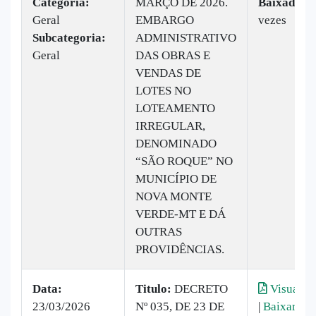
Categoria:
MARÇO DE 2026.
Baixado:
4
Geral
EMBARGO
vezes
Subcategoria:
ADMINISTRATIVO
Geral
DAS OBRAS E
VENDAS DE
LOTES NO
LOTEAMENTO
IRREGULAR,
DENOMINADO
“SÃO ROQUE” NO
MUNICÍPIO DE
NOVA MONTE
VERDE-MT E DÁ
OUTRAS
PROVIDÊNCIAS.
Data:
Titulo:
DECRETO
Visualiza
23/03/2026
Nº 035, DE 23 DE
|
Baixar