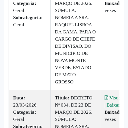
Categoria:
MARÇO DE 2026.
Baixado:
2
Geral
SÚMULA:
vezes
Subcategoria:
NOMEIA A SRA.
Geral
RAQUEL LISBOA
DA GAMA, PARA O
CARGO DE CHEFE
DE DIVISÃO, DO
MUNICÍPIO DE
NOVA MONTE
VERDE, ESTADO
DE MATO
GROSSO.
Data:
Titulo:
DECRETO
Visualiza
23/03/2026
Nº 034, DE 23 DE
|
Baixar
Categoria:
MARÇO DE 2026.
Baixado:
2
Geral
SÚMULA:
vezes
Subcategoria:
NOMEIA A SRA.