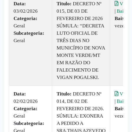
Data:
Titulo:
DECRETO Nº
Visual
03/02/2026
015, DE 03 DE
|
Baixar
Categoria:
FEVEREIRO DE 2026
Baixado
Geral
SÚMULA: “DECRETA
vezes
Subcategoria:
LUTO OFICIAL DE
Geral
TRÊS DIAS NO
MUNICÍPIO DE NOVA
MONTE VERDE/MT
EM RAZÃO DO
FALECIMENTO DE
VIGAN POGALSKI.
Data:
Titulo:
DECRETO Nº
Visual
02/02/2026
014, DE 02 DE
|
Baixar
Categoria:
FEVEREIRO DE 2026.
Baixado
Geral
SÚMULA: EXONERA
vezes
Subcategoria:
A PEDIDO A
Geral
SRA.THAIS AZEVEDO