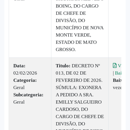
BOING, DO CARGO
DE CHEFE DE
DIVISÃO, DO
MUNICÍPIO DE NOVA
MONTE VERDE,
ESTADO DE MATO
GROSSO.
Data:
Titulo:
DECRETO Nº
Visual
02/02/2026
013, DE 02 DE
|
Baixar
Categoria:
FEVEREIRO DE 2026.
Baixado
Geral
SÚMULA: EXONERA
vezes
Subcategoria:
A PEDIDO A SRA.
Geral
EMILLY SALGUEIRO
CARDOSO, DO
CARGO DE CHEFE DE
DIVISÃO, DO