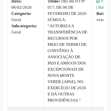
Data:
Titulo:
DECRETO Nº
Visual
06/02/2026
017, DE 06 DE
|
Baixar
Categoria:
FEVEREIRO DE 2026
Baixado
Geral
SÚMULA:
vezes
Subcategoria:
“AUTORIZA A
Geral
TRANSFERÊNCIA DE
RECURSOS POR
MEIO DE TERMO DE
CONVÊNIO À
ASSOCIAÇÃO DE
PAIS E AMIGOS DOS
EXCEPCIONAIS DE
NOVA MONTE
VERDE (APAE), NO
EXERCÍCIO DE 2026
E DÁ OUTRAS
PROVIDÊNCIAS.”