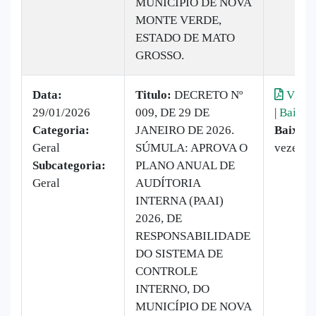
MUNICÍPIO DE NOVA
MONTE VERDE,
ESTADO DE MATO
GROSSO.
Data:
Titulo:
DECRETO Nº
Visual
29/01/2026
009, DE 29 DE
|
Baixar
Categoria:
JANEIRO DE 2026.
Baixado
Geral
SÚMULA: APROVA O
vezes
Subcategoria:
PLANO ANUAL DE
Geral
AUDÍTORIA
INTERNA (PAAI)
2026, DE
RESPONSABILIDADE
DO SISTEMA DE
CONTROLE
INTERNO, DO
MUNICÍPIO DE NOVA