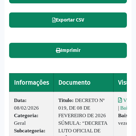
Exportar CSV
Imprimir
Informações
Documento
Visual
Data:
Titulo:
DECRETO Nº
Visual
08/02/2026
019, DE 08 DE
|
Baixar
Categoria:
FEVEREIRO DE 2026
Baixado
Geral
SÚMULA: “DECRETA
vezes
Subcategoria:
LUTO OFICIAL DE