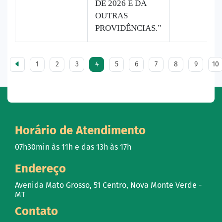
DE 2026 E DÁ
OUTRAS
PROVIDÊNCIAS.”
1
2
3
4
5
6
7
8
9
10
Horário de Atendimento
07h30min às 11h e das 13h às 17h
Endereço
Avenida Mato Grosso, 51 Centro, Nova Monte Verde -
MT
Contato