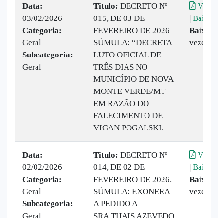
Data:
Titulo:
DECRETO Nº
Visual
03/02/2026
015, DE 03 DE
|
Baixar
Categoria:
FEVEREIRO DE 2026
Baixado
Geral
SÚMULA: “DECRETA
vezes
Subcategoria:
LUTO OFICIAL DE
Geral
TRÊS DIAS NO
MUNICÍPIO DE NOVA
MONTE VERDE/MT
EM RAZÃO DO
FALECIMENTO DE
VIGAN POGALSKI.
Data:
Titulo:
DECRETO Nº
Visual
02/02/2026
014, DE 02 DE
|
Baixar
Categoria:
FEVEREIRO DE 2026.
Baixado
Geral
SÚMULA: EXONERA
vezes
Subcategoria:
A PEDIDO A
Geral
SRA.THAIS AZEVEDO