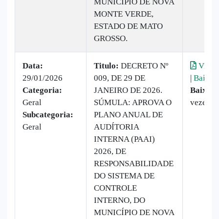
MUNICÍPIO DE NOVA
MONTE VERDE,
ESTADO DE MATO
GROSSO.
Data:
Titulo:
DECRETO Nº
Visual
29/01/2026
009, DE 29 DE
|
Baixar
Categoria:
JANEIRO DE 2026.
Baixado
Geral
SÚMULA: APROVA O
vezes
Subcategoria:
PLANO ANUAL DE
Geral
AUDÍTORIA
INTERNA (PAAI)
2026, DE
RESPONSABILIDADE
DO SISTEMA DE
CONTROLE
INTERNO, DO
MUNICÍPIO DE NOVA