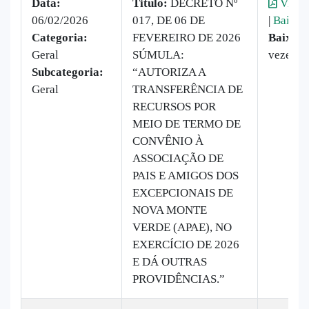
Data:
Titulo:
DECRETO Nº
Visual
06/02/2026
017, DE 06 DE
|
Baixar
Categoria:
FEVEREIRO DE 2026
Baixado
Geral
SÚMULA:
vezes
Subcategoria:
“AUTORIZA A
Geral
TRANSFERÊNCIA DE
RECURSOS POR
MEIO DE TERMO DE
CONVÊNIO À
ASSOCIAÇÃO DE
PAIS E AMIGOS DOS
EXCEPCIONAIS DE
NOVA MONTE
VERDE (APAE), NO
EXERCÍCIO DE 2026
E DÁ OUTRAS
PROVIDÊNCIAS.”