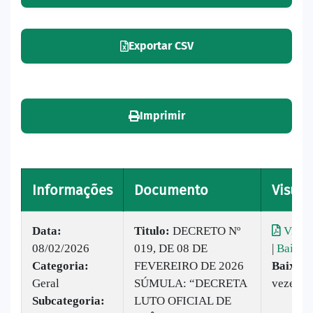
Exportar CSV
Imprimir
Informações
Documento
Visual
Data:
Titulo:
DECRETO Nº
Visual
08/02/2026
019, DE 08 DE
|
Baixar
Categoria:
FEVEREIRO DE 2026
Baixado
Geral
SÚMULA: “DECRETA
vezes
Subcategoria:
LUTO OFICIAL DE