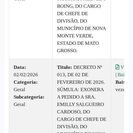
BOING, DO CARGO
DE CHEFE DE
DIVISÃO, DO
MUNICÍPIO DE NOVA
MONTE VERDE,
ESTADO DE MATO
GROSSO.
Data:
Titulo:
DECRETO Nº
Visual
02/02/2026
013, DE 02 DE
|
Baixar
Categoria:
FEVEREIRO DE 2026.
Baixado
Geral
SÚMULA: EXONERA
vezes
Subcategoria:
A PEDIDO A SRA.
Geral
EMILLY SALGUEIRO
CARDOSO, DO
CARGO DE CHEFE DE
DIVISÃO, DO