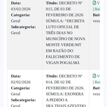
Data:
Titulo:
DECRETO Nº
Visual
03/02/2026
015, DE 03 DE
|
Baixar
Categoria:
FEVEREIRO DE 2026
Baixado
Geral
SÚMULA: “DECRETA
vezes
Subcategoria:
LUTO OFICIAL DE
Geral
TRÊS DIAS NO
MUNICÍPIO DE NOVA
MONTE VERDE/MT
EM RAZÃO DO
FALECIMENTO DE
VIGAN POGALSKI.
Data:
Titulo:
DECRETO Nº
Visual
02/02/2026
014, DE 02 DE
|
Baixar
Categoria:
FEVEREIRO DE 2026.
Baixado
Geral
SÚMULA: EXONERA
vezes
Subcategoria:
A PEDIDO A
Geral
SRA.THAIS AZEVEDO