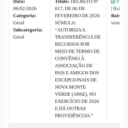
Data:
Titulo:
DECRETO Nº
Visual
06/02/2026
017, DE 06 DE
|
Baixar
Categoria:
FEVEREIRO DE 2026
Baixado
Geral
SÚMULA:
vezes
Subcategoria:
“AUTORIZA A
Geral
TRANSFERÊNCIA DE
RECURSOS POR
MEIO DE TERMO DE
CONVÊNIO À
ASSOCIAÇÃO DE
PAIS E AMIGOS DOS
EXCEPCIONAIS DE
NOVA MONTE
VERDE (APAE), NO
EXERCÍCIO DE 2026
E DÁ OUTRAS
PROVIDÊNCIAS.”