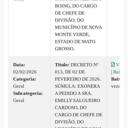
BOING, DO CARGO
DE CHEFE DE
DIVISÃO, DO
MUNICÍPIO DE NOVA
MONTE VERDE,
ESTADO DE MATO
GROSSO.
Data:
Titulo:
DECRETO Nº
Visual
02/02/2026
013, DE 02 DE
|
Baixar
Categoria:
FEVEREIRO DE 2026.
Baixado
Geral
SÚMULA: EXONERA
vezes
Subcategoria:
A PEDIDO A SRA.
Geral
EMILLY SALGUEIRO
CARDOSO, DO
CARGO DE CHEFE DE
DIVISÃO, DO