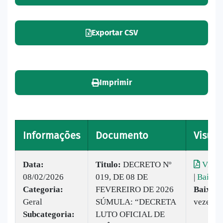
Exportar CSV
Imprimir
Informações
Documento
Visual
Data:
Titulo:
DECRETO Nº
Visual
08/02/2026
019, DE 08 DE
|
Baixar
Categoria:
FEVEREIRO DE 2026
Baixado
Geral
SÚMULA: “DECRETA
vezes
Subcategoria:
LUTO OFICIAL DE