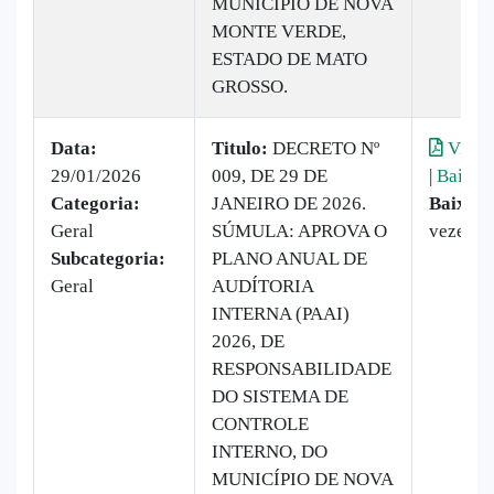
MUNICÍPIO DE NOVA
MONTE VERDE,
ESTADO DE MATO
GROSSO.
Data:
Titulo:
DECRETO Nº
Visual
29/01/2026
009, DE 29 DE
|
Baixar
Categoria:
JANEIRO DE 2026.
Baixado
Geral
SÚMULA: APROVA O
vezes
Subcategoria:
PLANO ANUAL DE
Geral
AUDÍTORIA
INTERNA (PAAI)
2026, DE
RESPONSABILIDADE
DO SISTEMA DE
CONTROLE
INTERNO, DO
MUNICÍPIO DE NOVA