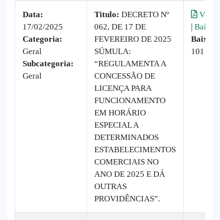
Data:
Titulo:
DECRETO Nº
Visual
17/02/2025
062, DE 17 DE
|
Baixar
Categoria:
FEVEREIRO DE 2025
Baixado
Geral
SÚMULA:
101 vez
Subcategoria:
“REGULAMENTA A
Geral
CONCESSÃO DE
LICENÇA PARA
FUNCIONAMENTO
EM HORÁRIO
ESPECIAL A
DETERMINADOS
ESTABELECIMENTOS
COMERCIAIS NO
ANO DE 2025 E DÁ
OUTRAS
PROVIDÊNCIAS”.