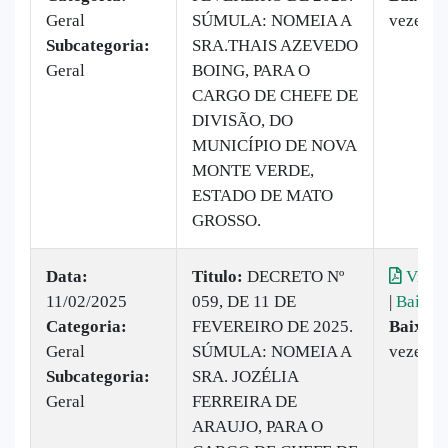
Geral
SÚMULA: NOMEIA A
vezes
Subcategoria:
SRA.THAIS AZEVEDO
Geral
BOING, PARA O
CARGO DE CHEFE DE
DIVISÃO, DO
MUNICÍPIO DE NOVA
MONTE VERDE,
ESTADO DE MATO
GROSSO.
Data:
Titulo:
DECRETO Nº
Visual
11/02/2025
059, DE 11 DE
|
Baixar
Categoria:
FEVEREIRO DE 2025.
Baixado
Geral
SÚMULA: NOMEIA A
vezes
Subcategoria:
SRA. JOZÉLIA
Geral
FERREIRA DE
ARAUJO, PARA O