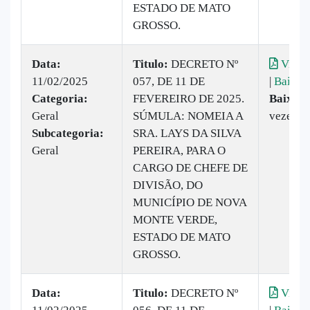
ESTADO DE MATO
GROSSO.
Data:
Titulo:
DECRETO Nº
Visual
11/02/2025
057, DE 11 DE
|
Baixar
Categoria:
FEVEREIRO DE 2025.
Baixado
Geral
SÚMULA: NOMEIA A
vezes
Subcategoria:
SRA. LAYS DA SILVA
Geral
PEREIRA, PARA O
CARGO DE CHEFE DE
DIVISÃO, DO
MUNICÍPIO DE NOVA
MONTE VERDE,
ESTADO DE MATO
GROSSO.
Data:
Titulo:
DECRETO Nº
Visual