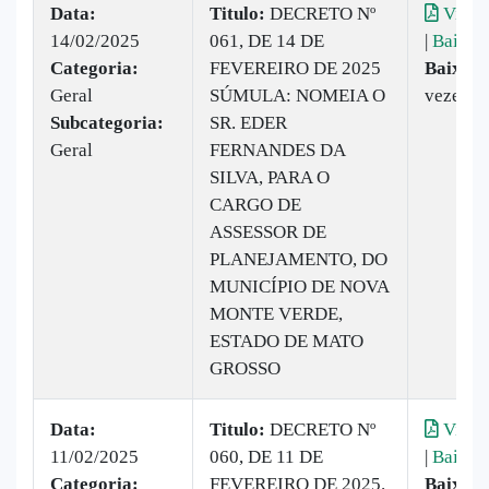
Data:
Titulo:
DECRETO Nº
Visual
14/02/2025
061, DE 14 DE
|
Baixar
Categoria:
FEVEREIRO DE 2025
Baixado
Geral
SÚMULA: NOMEIA O
vezes
Subcategoria:
SR. EDER
Geral
FERNANDES DA
SILVA, PARA O
CARGO DE
ASSESSOR DE
PLANEJAMENTO, DO
MUNICÍPIO DE NOVA
MONTE VERDE,
ESTADO DE MATO
GROSSO
Data:
Titulo:
DECRETO Nº
Visual
11/02/2025
060, DE 11 DE
|
Baixar
Categoria:
FEVEREIRO DE 2025.
Baixado