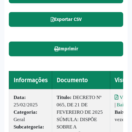
Exportar CSV
Imprimir
Informações
Documento
Visual
Data:
Titulo:
DECRETO Nº
Visual
25/02/2025
065, DE 21 DE
|
Baixar
Categoria:
FEVEREIRO DE 2025
Baixado
Geral
SÚMULA: DISPÕE
vezes
Subcategoria:
SOBRE A