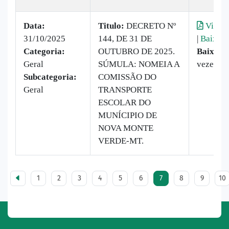
Data:
Titulo:
DECRETO Nº
Visual
31/10/2025
144, DE 31 DE
|
Baixar
Categoria:
OUTUBRO DE 2025.
Baixado
Geral
SÚMULA: NOMEIA A
vezes
Subcategoria:
COMISSÃO DO
Geral
TRANSPORTE
ESCOLAR DO
MUNÍCIPIO DE
NOVA MONTE
VERDE-MT.
1
2
3
4
5
6
7
8
9
10