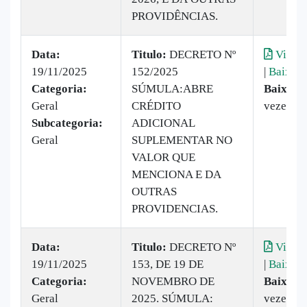
PROVIDÊNCIAS.
Data:
Titulo:
DECRETO Nº
Visual
19/11/2025
152/2025
|
Baixar
Categoria:
SÚMULA:ABRE
Baixado
Geral
CRÉDITO
vezes
Subcategoria:
ADICIONAL
Geral
SUPLEMENTAR NO
VALOR QUE
MENCIONA E DA
OUTRAS
PROVIDENCIAS.
Data:
Titulo:
DECRETO Nº
Visual
19/11/2025
153, DE 19 DE
|
Baixar
Categoria:
NOVEMBRO DE
Baixado
Geral
2025. SÚMULA:
vezes