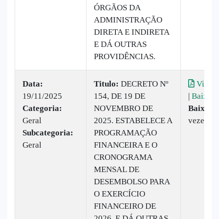
ÓRGÃOS DA
ADMINISTRAÇÃO
DIRETA E INDIRETA
E DÁ OUTRAS
PROVIDÊNCIAS.
Data:
Titulo:
DECRETO Nº
Visual
19/11/2025
154, DE 19 DE
|
Baixar
Categoria:
NOVEMBRO DE
Baixado
Geral
2025. ESTABELECE A
vezes
Subcategoria:
PROGRAMAÇÃO
Geral
FINANCEIRA E O
CRONOGRAMA
MENSAL DE
DESEMBOLSO PARA
O EXERCÍCIO
FINANCEIRO DE
2026, E DÁ OUTRAS