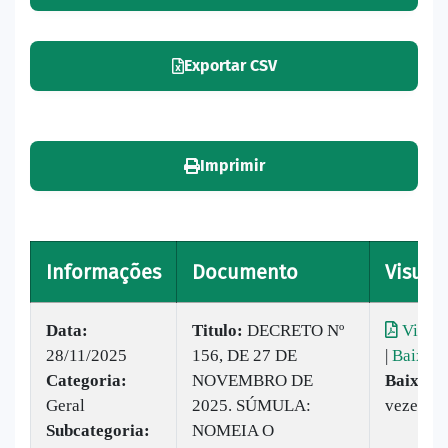
Exportar CSV
Imprimir
Informações
Documento
Visuali
Data:
Titulo:
DECRETO Nº
Visual
28/11/2025
156, DE 27 DE
|
Baixar
Categoria:
NOVEMBRO DE
Baixado
Geral
2025. SÚMULA:
vezes
Subcategoria:
NOMEIA O