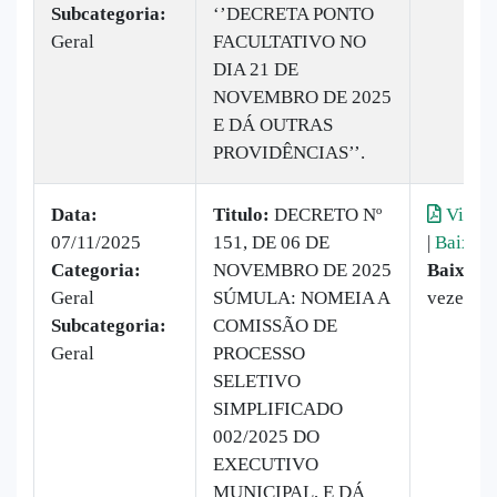
Subcategoria:
‘’DECRETA PONTO
Geral
FACULTATIVO NO
DIA 21 DE
NOVEMBRO DE 2025
E DÁ OUTRAS
PROVIDÊNCIAS’’.
Data:
Titulo:
DECRETO Nº
Visual
07/11/2025
151, DE 06 DE
|
Baixar
Categoria:
NOVEMBRO DE 2025
Baixado
Geral
SÚMULA: NOMEIA A
vezes
Subcategoria:
COMISSÃO DE
Geral
PROCESSO
SELETIVO
SIMPLIFICADO
002/2025 DO
EXECUTIVO
MUNICIPAL, E DÁ