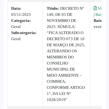
Data:
Titulo:
DECRETO Nº
Visual
03/11/2025
149, DE 03 DE
|
Baixar
Categoria:
NOVEMBRO DE
Baixado
Geral
2025. SÚMULA:
vezes
Subcategoria:
“FICA ALTERADO O
Geral
DECRETO 073 DE 10
DE MARÇO DE 2025,
ALTERANDO OS
MEMBROS DO
CONSELHO
MUNICIPAL DE
MEIO AMBIENTE –
COMMEA,
CONFORME ARTIGO
1°, DA LEI N°
1028/2019”