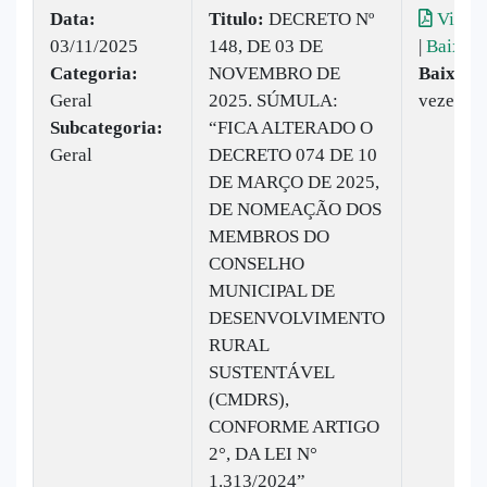
Data:
Titulo:
DECRETO Nº
Visual
03/11/2025
148, DE 03 DE
|
Baixar
Categoria:
NOVEMBRO DE
Baixado
Geral
2025. SÚMULA:
vezes
Subcategoria:
“FICA ALTERADO O
Geral
DECRETO 074 DE 10
DE MARÇO DE 2025,
DE NOMEAÇÃO DOS
MEMBROS DO
CONSELHO
MUNICIPAL DE
DESENVOLVIMENTO
RURAL
SUSTENTÁVEL
(CMDRS),
CONFORME ARTIGO
2°, DA LEI N°
1.313/2024”