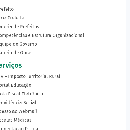
refeito
ice-Prefeita
aleria de Prefeitos
ompetências e Estrutura Organizacional
quipe do Governo
aleria de Obras
erviços
TR – Imposto Territorial Rural
ortal Educação
ota Fiscal Eletrônica
revidência Social
cesso ao Webmail
scalas Médicas
limentação Escolar