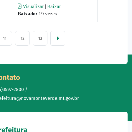
Visualizar
|
Baixar
Baixado:
19 vezes
11
12
13
ontato
6)3597-2800 /
efeitura@novamonteverde.mt.gov.br
refeitura