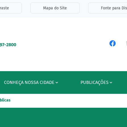
inks de acessibilidade
raste
Mapa do Site
Fonte para Dis
ipal
Acess
597-2800
CONHEÇA NOSSA CIDADE
PUBLICAÇÕES
blicas