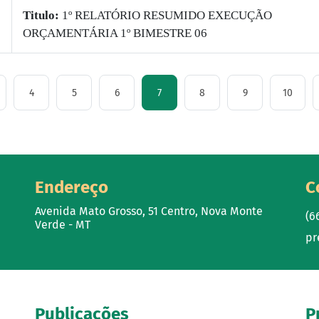
Titulo:
1º RELATÓRIO RESUMIDO EXECUÇÃO
ORÇAMENTÁRIA 1º BIMESTRE 06
4
5
6
7
8
9
10
Endereço
C
Avenida Mato Grosso, 51 Centro, Nova Monte
(6
Verde - MT
pr
Publicações
P