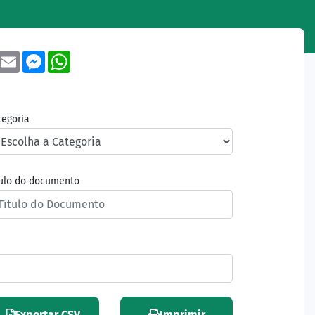
book
Twitter
Email
Messenger
WhatsApp
tegoria
tulo do documento
Exportar CSV
Imprimir