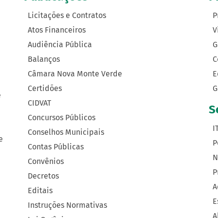
Licitações e Contratos
P
Atos Financeiros
V
Audiência Pública
G
Balanços
C
Câmara Nova Monte Verde
E
Certidões
G
e
CIDVAT
S
Concursos Públicos
I
Conselhos Municipais
e
P
Contas Públicas
N
Convênios
P
Decretos
A
Editais
E
Instruções Normativas
A