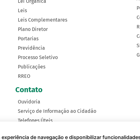
Lei Orgânica
P
Leis
C
Leis Complementares
R
Plano Diretor
C
Portarias
S
Previdência
G
Processo Seletivo
Publicações
RREO
Contato
Ouvidoria
Serviço de Informação ao Cidadão
Telefones Úteis
Como Chegar
 a experiência de navegação e disponibilizar funcionalidade