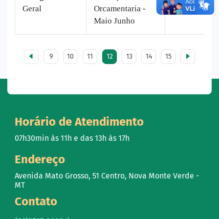
Geral
Orcamentaria -
156 vezes
Maio Junho
9
10
11
12
13
14
15
Horário de Atendimento
07h30min às 11h e das 13h às 17h
Endereço
Avenida Mato Grosso, 51 Centro, Nova Monte Verde -
MT
Contato