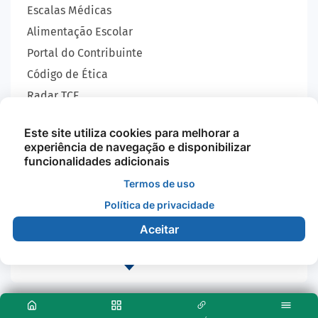
Escalas Médicas
Alimentação Escolar
Portal do Contribuinte
Código de Ética
Radar TCE
Carta de Serviços
Este site utiliza cookies para melhorar a
SIC
experiência de navegação e disponibilizar
GEOBRAS
funcionalidades adicionais
Termos de uso
Política de privacidade
Todos os Direitos Reservados - Prefeitura Municipal
de Nova Monte Verde - 2026
Aceitar