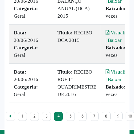
20/06/2016
BALANÇO
|
Baixar
Categoria:
ANUAL (DCA)
Baixado:
11
Geral
2015
vezes
Data:
Titulo:
RECIBO
Visualizar
20/06/2016
DCA 2015
|
Baixar
Categoria:
Baixado:
5
Geral
vezes
Data:
Titulo:
RECIBO
Visualizar
20/06/2016
RGF 1º
|
Baixar
Categoria:
QUADRIMESTRE
Baixado:
12
Geral
DE 2016
vezes
1
2
3
4
5
6
7
8
9
10