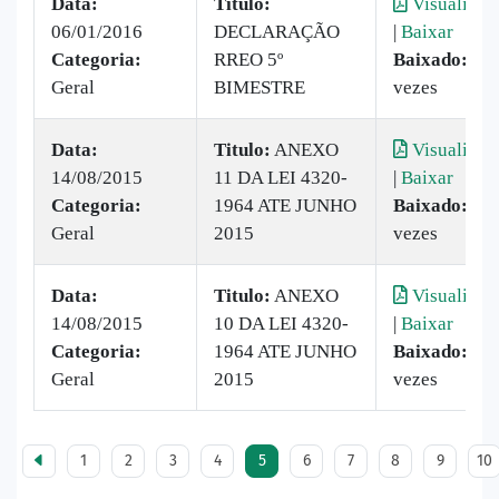
Data:
Titulo:
Visualizar
06/01/2016
DECLARAÇÃO
|
Baixar
Categoria:
RREO 5º
Baixado:
20
Geral
BIMESTRE
vezes
Data:
Titulo:
ANEXO
Visualizar
14/08/2015
11 DA LEI 4320-
|
Baixar
Categoria:
1964 ATE JUNHO
Baixado:
12
Geral
2015
vezes
Data:
Titulo:
ANEXO
Visualizar
14/08/2015
10 DA LEI 4320-
|
Baixar
Categoria:
1964 ATE JUNHO
Baixado:
12
Geral
2015
vezes
1
2
3
4
5
6
7
8
9
10